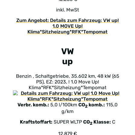
inkl. MwSt
Zum Angebot: Details zum Fahrzeug: VW up!
1.0 MOVE Up!
Klima*Sitzheizung*RFK*Tempomat
VW
up
Benzin , Schaltgetriebe, 35.602 km, 48 kW (65
PS), EZ: 2023, ! 1.0 Move Up!
Klima*RFK*Sitzheizung*Tempomat
Verbr. komb.:
5,0 l/100km
CO
komb.:
115,0
2
g/km
Kraftstoffart:
SUPER
WLTP
CO
Klasse:
C
2
12.879 €