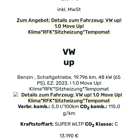
inkl. MwSt
Zum Angebot: Details zum Fahrzeug: VW up!
1.0 Move Up!
Klima*RFK*Sitzheizung*Tempomat
VW
up
Benzin , Schaltgetriebe, 19.796 km, 48 kW (65
PS), EZ: 2023, ! 1.0 Move Up!
Klima*RFK*Sitzheizung*Tempomat
Verbr. komb.:
5,0 l/100km
CO
komb.:
115,0
2
g/km
Kraftstoffart:
SUPER
WLTP
CO
Klasse:
C
2
13.190 €