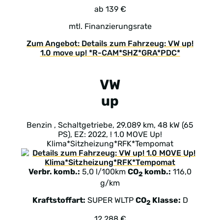
ab 139 €
mtl. Finanzierungsrate
Zum Angebot: Details zum Fahrzeug: VW up!
1.0 move up! *R-CAM*SHZ*GRA*PDC*
VW
up
Benzin , Schaltgetriebe, 29.089 km, 48 kW (65
PS), EZ: 2022, ! 1.0 MOVE Up!
Klima*Sitzheizung*RFK*Tempomat
Verbr. komb.:
5,0 l/100km
CO
komb.:
116,0
2
g/km
Kraftstoffart:
SUPER
WLTP
CO
Klasse:
D
2
12.288 €