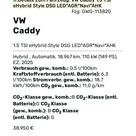
Fzg: GWG-11382G
VW
Caddy
1.5 TSI eHybrid Style DSG LED*AGR*Navi*AHK
Hybrid , Automatik, 18.967 km, 110 kW (149 PS),
EZ: 2025
Verbrauch gew., komb.:
0,5 l/100km
Kraftstoffverbrauch (entl. Batterie):
6,3
l/100km
Stromverbr. gew., komb.:
18,7
kWh/100km
CO
gew., komb.:
11,0 g/km
2
CO
-Klasse gew., komb.:
B
CO
-Klasse (entl.
2
2
Batterie):
G
CO
Klasse
2
(gew., komb.):
B
CO
Klasse
2
(entl. Batterie):
G
38.950 €