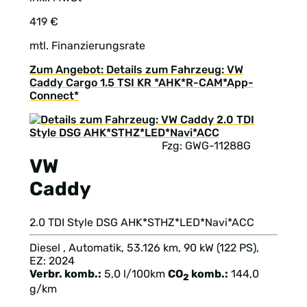
419 €
mtl. Finanzierungsrate
Zum Angebot: Details zum Fahrzeug: VW
Caddy Cargo 1.5 TSI KR *AHK*R-CAM*App-
Connect*
Fzg: GWG-11288G
VW
Caddy
2.0 TDI Style DSG AHK*STHZ*LED*Navi*ACC
Diesel , Automatik, 53.126 km, 90 kW (122 PS),
EZ: 2024
Verbr. komb.:
5,0 l/100km
CO
komb.:
144,0
2
g/km