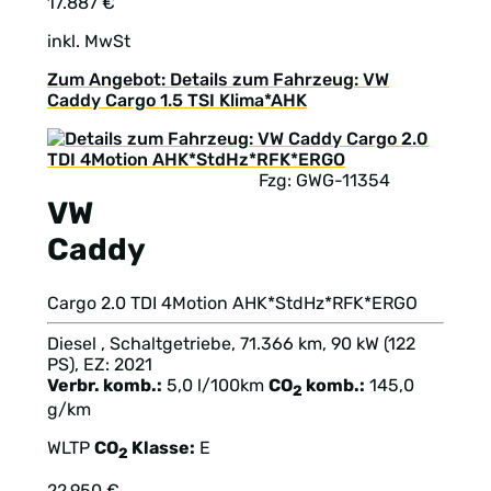
17.887 €
inkl. MwSt
Zum Angebot: Details zum Fahrzeug: VW
Caddy Cargo 1.5 TSI Klima*AHK
Fzg: GWG-11354
VW
Caddy
Cargo 2.0 TDI 4Motion AHK*StdHz*RFK*ERGO
Diesel , Schaltgetriebe, 71.366 km, 90 kW (122
PS), EZ: 2021
Verbr. komb.:
5,0 l/100km
CO
komb.:
145,0
2
g/km
WLTP
CO
Klasse:
E
2
22.950 €