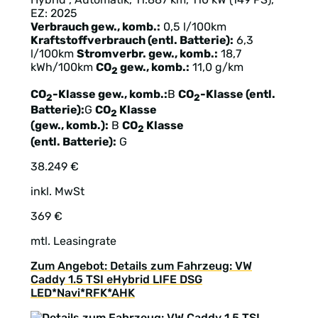
EZ: 2025
Verbrauch gew., komb.:
0,5 l/100km
Kraftstoffverbrauch (entl. Batterie):
6,3
l/100km
Stromverbr. gew., komb.:
18,7
kWh/100km
CO
gew., komb.:
11,0 g/km
2
CO
-Klasse gew., komb.:
B
CO
-Klasse (entl.
2
2
Batterie):
G
CO
Klasse
2
(gew., komb.):
B
CO
Klasse
2
(entl. Batterie):
G
38.249 €
inkl. MwSt
369 €
mtl. Leasingrate
Zum Angebot: Details zum Fahrzeug: VW
Caddy 1.5 TSI eHybrid LIFE DSG
LED*Navi*RFK*AHK