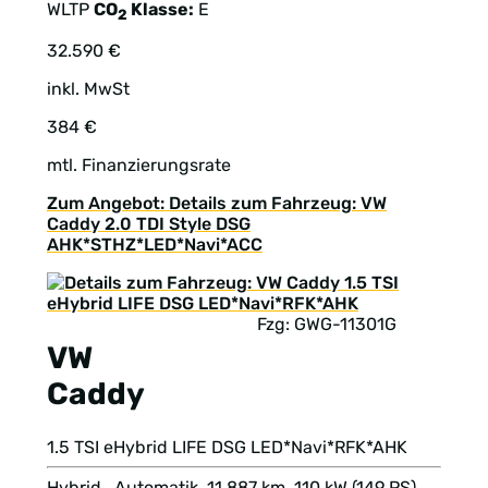
WLTP
CO
Klasse:
E
2
32.590 €
inkl. MwSt
384 €
mtl. Finanzierungsrate
Zum Angebot: Details zum Fahrzeug: VW
Caddy 2.0 TDI Style DSG
AHK*STHZ*LED*Navi*ACC
Fzg: GWG-11301G
VW
Caddy
1.5 TSI eHybrid LIFE DSG LED*Navi*RFK*AHK
Hybrid , Automatik, 11.887 km, 110 kW (149 PS),