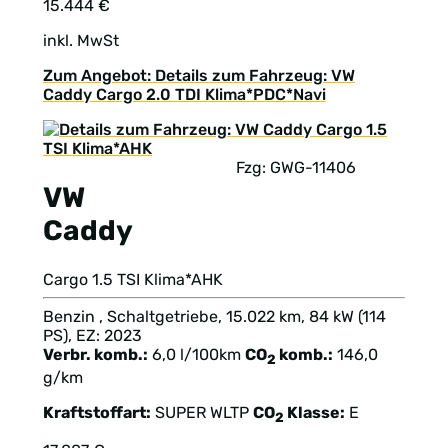
15.444 €
inkl. MwSt
Zum Angebot: Details zum Fahrzeug: VW
Caddy Cargo 2.0 TDI Klima*PDC*Navi
Fzg: GWG-11406
VW
Caddy
Cargo 1.5 TSI Klima*AHK
Benzin , Schaltgetriebe, 15.022 km, 84 kW (114
PS), EZ: 2023
Verbr. komb.:
6,0 l/100km
CO
komb.:
146,0
2
g/km
Kraftstoffart:
SUPER
WLTP
CO
Klasse:
E
2