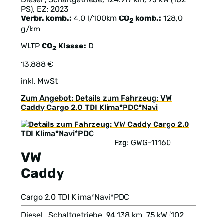
PS), EZ: 2023
Verbr. komb.:
4,0 l/100km
CO
komb.:
128,0
2
g/km
WLTP
CO
Klasse:
D
2
13.888 €
inkl. MwSt
Zum Angebot: Details zum Fahrzeug: VW
Caddy Cargo 2.0 TDI Klima*PDC*Navi
Fzg: GWG-11160
VW
Caddy
Cargo 2.0 TDI Klima*Navi*PDC
Diesel , Schaltgetriebe, 94.138 km, 75 kW (102