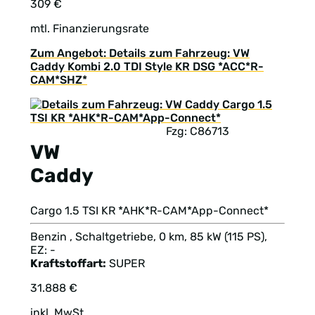
309 €
mtl. Finanzierungsrate
Zum Angebot: Details zum Fahrzeug: VW
Caddy Kombi 2.0 TDI Style KR DSG *ACC*R-
CAM*SHZ*
Fzg: C86713
VW
Caddy
Cargo 1.5 TSI KR *AHK*R-CAM*App-Connect*
Benzin , Schaltgetriebe, 0 km, 85 kW (115 PS),
EZ: -
Kraftstoffart:
SUPER
31.888 €
inkl. MwSt