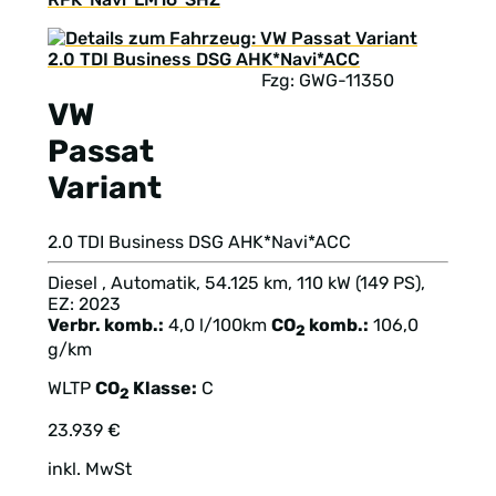
Fzg: GWG-11350
VW
Passat
Variant
2.0 TDI Business DSG AHK*Navi*ACC
Diesel , Automatik, 54.125 km, 110 kW (149 PS),
EZ: 2023
Verbr. komb.:
4,0 l/100km
CO
komb.:
106,0
2
g/km
WLTP
CO
Klasse:
C
2
23.939 €
inkl. MwSt