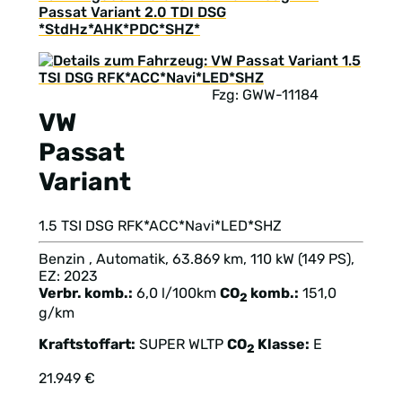
Passat Variant 2.0 TDI DSG
*StdHz*AHK*PDC*SHZ*
Fzg: GWW-11184
VW
Passat
Variant
1.5 TSI DSG RFK*ACC*Navi*LED*SHZ
Benzin , Automatik, 63.869 km, 110 kW (149 PS),
EZ: 2023
Verbr. komb.:
6,0 l/100km
CO
komb.:
151,0
2
g/km
Kraftstoffart:
SUPER
WLTP
CO
Klasse:
E
2
21.949 €