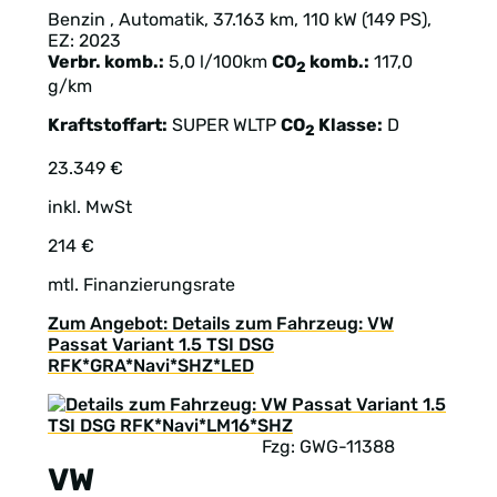
Benzin , Automatik, 37.163 km, 110 kW (149 PS),
EZ: 2023
Verbr. komb.:
5,0 l/100km
CO
komb.:
117,0
2
g/km
Kraftstoffart:
SUPER
WLTP
CO
Klasse:
D
2
23.349 €
inkl. MwSt
214 €
mtl. Finanzierungsrate
Zum Angebot: Details zum Fahrzeug: VW
Passat Variant 1.5 TSI DSG
RFK*GRA*Navi*SHZ*LED
Fzg: GWG-11388
VW