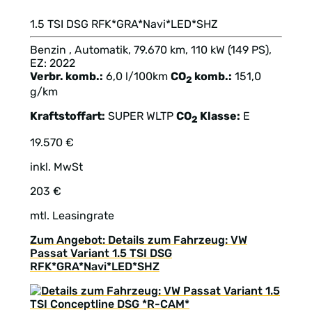
1.5 TSI DSG RFK*GRA*Navi*LED*SHZ
Benzin , Automatik, 79.670 km, 110 kW (149 PS),
EZ: 2022
Verbr. komb.:
6,0 l/100km
CO
komb.:
151,0
2
g/km
Kraftstoffart:
SUPER
WLTP
CO
Klasse:
E
2
19.570 €
inkl. MwSt
203 €
mtl. Leasingrate
Zum Angebot: Details zum Fahrzeug: VW
Passat Variant 1.5 TSI DSG
RFK*GRA*Navi*LED*SHZ