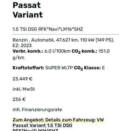
Passat
Variant
1.5 TSI DSG RFK*Navi*LM16*SHZ
Benzin , Automatik, 47.627 km, 110 kW (149 PS),
EZ: 2023
Verbr. komb.:
6,0 l/100km
CO
komb.:
151,0
2
g/km
Kraftstoffart:
SUPER
WLTP
CO
Klasse:
E
2
23.449 €
inkl. MwSt
236 €
mtl. Finanzierungsrate
Zum Angebot: Details zum Fahrzeug: VW
Passat Variant 1.5 TSI DSG
RFK*Navi*LM16*SHZ