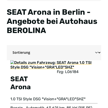
SEAT Arona in Berlin -
Angebote bei Autohaus
BEROLINA
Fzg: L06184
SEAT
Arona
1.0 TSI Style DSG *Vision+*GRA*LED*SHZ*
Benzin , Automatik, 63.621 km, 85 kW (115 PS),