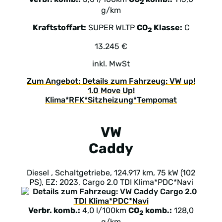
2
g/km
Kraftstoffart:
SUPER
WLTP
CO
Klasse:
C
2
13.245 €
inkl. MwSt
Zum Angebot: Details zum Fahrzeug: VW up!
1.0 Move Up!
Klima*RFK*Sitzheizung*Tempomat
VW
Caddy
Diesel , Schaltgetriebe, 124.917 km, 75 kW (102
PS), EZ: 2023, Cargo 2.0 TDI Klima*PDC*Navi
Verbr. komb.:
4,0 l/100km
CO
komb.:
128,0
2
g/km