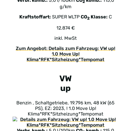
Verbr. komb.:
5,0 l/100km
CO
komb.:
115,0
2
g/km
Kraftstoffart:
SUPER
WLTP
CO
Klasse:
C
2
12.874 €
inkl. MwSt
Zum Angebot: Details zum Fahrzeug: VW up!
1.0 Move Up!
Klima*RFK*Sitzheizung*Tempomat
VW
up
Benzin , Schaltgetriebe, 19.796 km, 48 kW (65
PS), EZ: 2023, ! 1.0 Move Up!
Klima*RFK*Sitzheizung*Tempomat
Verbr. komb.:
5,0 l/100km
CO
komb.:
115,0