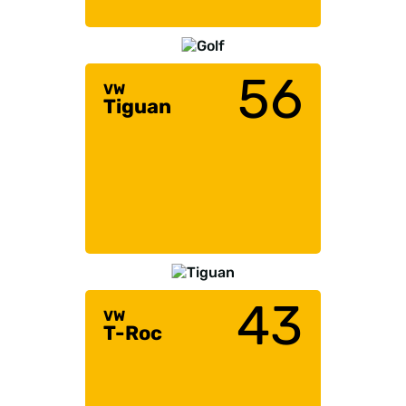
56
VW
Tiguan
43
VW
T-Roc