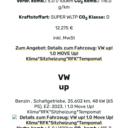
Verbr. komb.:
5,0 l/100km
CO
komb.:
116,0
2
g/km
Kraftstoffart:
SUPER
WLTP
CO
Klasse:
D
2
12.275 €
inkl. MwSt
Zum Angebot: Details zum Fahrzeug: VW up!
1.0 MOVE Up!
Klima*Sitzheizung*RFK*Tempomat
VW
up
Benzin , Schaltgetriebe, 35.602 km, 48 kW (65
PS), EZ: 2023, ! 1.0 Move Up!
Klima*RFK*Sitzheizung*Tempomat