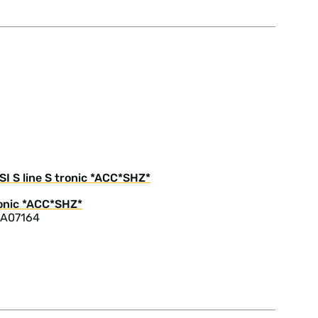
I S line S tronic *ACC*SHZ*
 A07164