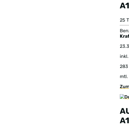
A1
25 T
Benz
Kraf
23.
inkl
283
mtl.
Zum
A
A1