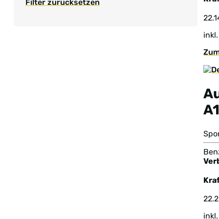
Filter zurücksetzen
22.
inkl
Zum
A
A
Spo
Benz
Ver
Kraf
22.2
inkl