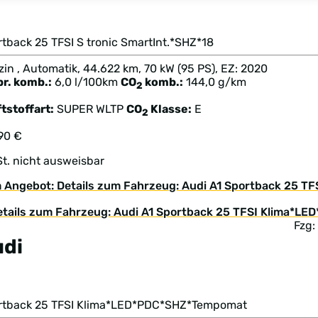
1
tback 25 TFSI S tronic SmartInt.*SHZ*18
in , Automatik, 44.622 km, 70 kW (95 PS), EZ: 2020
br. komb.:
6,0 l/100km
CO
komb.:
144,0 g/km
2
tstoffart:
SUPER
WLTP
CO
Klasse:
E
2
90 €
t. nicht ausweisbar
 Angebot: Details zum Fahrzeug: Audi A1 Sportback 25 TFS
Fzg
udi
1
rtback 25 TFSI Klima*LED*PDC*SHZ*Tempomat