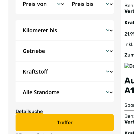
Benz
Ver
Kraf
21.9
inkl
Zum
A
A
Spo
Detailsuche
Benz
Ver
Treffer
Kraf