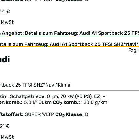
2
144 €
. MwSt
 Angebot: Details zum Fahrzeug: Audi A1 Sportback 25 TF
Fzg
udi
1
rtback 25 TFSI SHZ*Navi*Klima
in , Schaltgetriebe, 0 km, 70 kW (95 PS), EZ: -
br. komb.:
5,0 l/100km
CO
komb.:
120,0 g/km
2
tstoffart:
SUPER
WLTP
CO
Klasse:
D
2
21 €
. MwSt