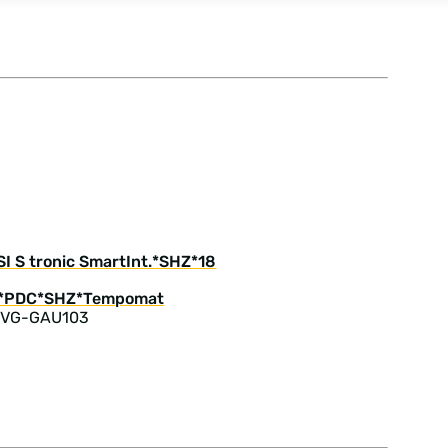
I S tronic SmartInt.*SHZ*18
: VG-GAU103