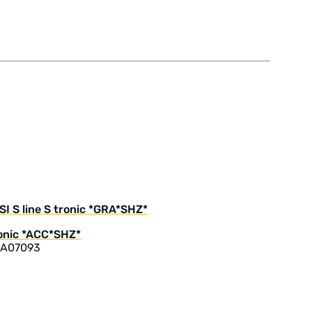
I S line S tronic *GRA*SHZ*
 A07093