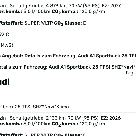
in , Schaltgetriebe, 4.873 km, 70 kW (95 PS), EZ: 2026
br. komb.:
5,0 l/100km
CO
komb.:
120,0 g/km
2
tstoffart:
SUPER
WLTP
CO
Klasse:
D
2
92 €
. MwSt
 Angebot: Details zum Fahrzeug: Audi A1 Sportback 25 
Fzg
udi
1
rtback 25 TFSI SHZ*Navi*Klima
in , Schaltgetriebe, 2.133 km, 70 kW (95 PS), EZ: 2026
br. komb.:
5,0 l/100km
CO
komb.:
120,0 g/km
2
tstoffart:
SUPER
WLTP
CO
Klasse:
D