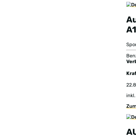
A
A
Spo
Benz
Ver
Kraf
22.
inkl
Zum
A