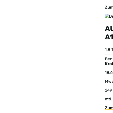
Zum
A
A1
1.8 
Benz
Kraf
18.
MwS
249
mtl.
Zum