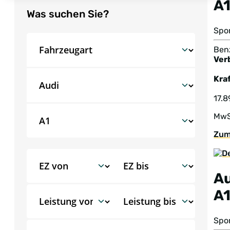
A
Was suchen Sie?
Spor
Benz
Ver
Kraf
17.8
MwS
Zum
A
A
Spo