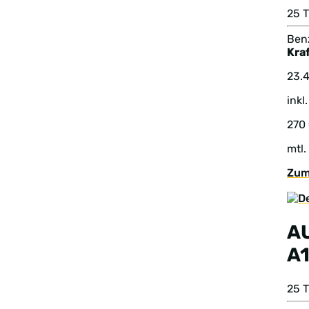
25 T
Benz
Kraf
23.
inkl
270
mtl.
Zum
A
A1
25 T