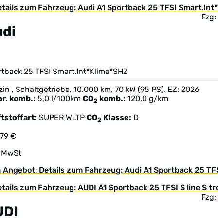
Fzg:
udi
1
rtback 25 TFSI Smart.Int*Klima*SHZ
in , Schaltgetriebe, 10.000 km, 70 kW (95 PS), EZ: 2026
br. komb.:
5,0 l/100km
CO
komb.:
120,0 g/km
2
tstoffart:
SUPER
WLTP
CO
Klasse:
D
2
879 €
. MwSt
 Angebot: Details zum Fahrzeug: Audi A1 Sportback 25 TF
Fzg:
UDI