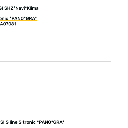
SI SHZ*Navi*Klima
 A07081
SI S line S tronic *PANO*GRA*