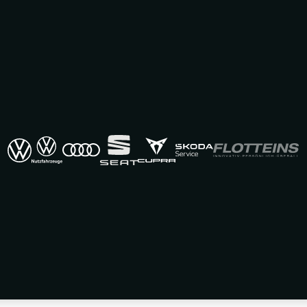
bei Autohaus BEROLINA
 GWG-11447