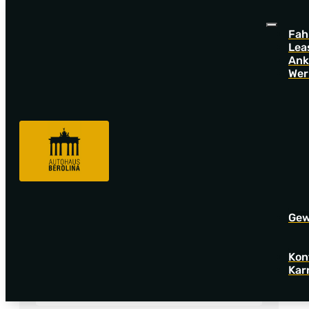
Fah
Lea
Ank
Wer
Fahrzeugsuche
Au
Gew
Angebotsnummer
Kon
Kar
A