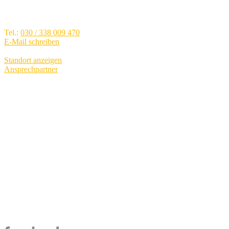
Brunsbütteler Damm 40, 13581
Berlin - Spandau
Tel.:
030 / 338 009 470
E-Mail schreiben
Standort anzeigen
Ansprechpartner
Verkauf
Mo.-Fr.:
09:00 - 19:00
Sa.:
09:00 - 15:00
Service
Mo.-Fr.:
07:00 - 19:00
Sa.:
09:00 - 13:00
Teile und Zubehör
Mo.-Fr.:
07:00 - 19:00
Sa.:
09:00 - 13:00