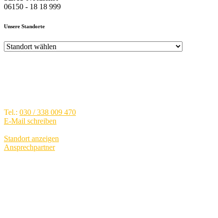
06150 - 18 18 999
Unsere Standorte
Audi Zentrum Berlin-Spandau
Brunsbütteler Damm 40, 13581
Berlin - Spandau
Tel.:
030 / 338 009 470
E-Mail schreiben
Standort anzeigen
Ansprechpartner
Verkauf
Mo.-Fr.:
09:00 - 19:00
Sa.:
09:00 - 15:00
Service
Mo.-Fr.:
07:00 - 19:00