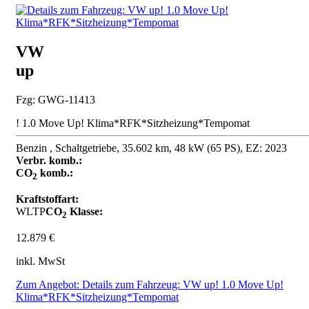
VW
up
Fzg: GWG-11413
! 1.0 Move Up! Klima*RFK*Sitzheizung*Tempomat
Benzin , Schaltgetriebe, 35.602 km, 48 kW (65 PS), EZ: 2023
Verbr. komb.:
CO
komb.:
2
Kraftstoffart:
WLTP
CO
Klasse:
2
12.879 €
inkl. MwSt
Zum Angebot: Details zum Fahrzeug: VW up! 1.0 Move Up!
Klima*RFK*Sitzheizung*Tempomat