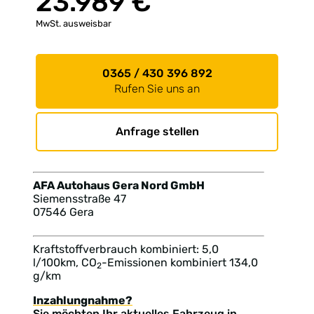
23.989 €
MwSt. ausweisbar
0365 / 430 396 892
Rufen Sie uns an
Anfrage stellen
AFA Autohaus Gera Nord GmbH
Siemensstraße 47
07546 Gera
Kraftstoffverbrauch kombiniert: 5,0
l/100km, CO
-Emissionen kombiniert 134,0
2
g/km
Inzahlungnahme?
Sie möchten Ihr aktuelles Fahrzeug in