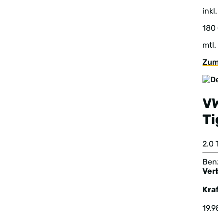
inkl
180
mtl.
Zum
V
T
2.0
Benz
Ver
Kraf
19.9