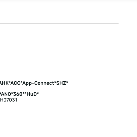
n *AHK*ACC*App-Connect*SHZ*
 H07031