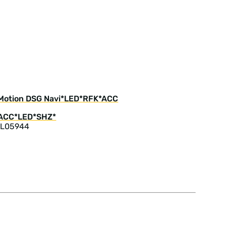
 4Motion DSG Navi*LED*RFK*ACC
 L05944