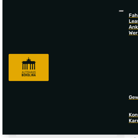
Fah
Lea
Ank
Wer
Fahrzeugsuche
VW
Gew
Angebotsnummer
Kon
Kar
V