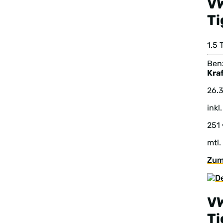
V
T
1.5
Benz
Kraf
26.
inkl
251
mtl.
Zum
V
T