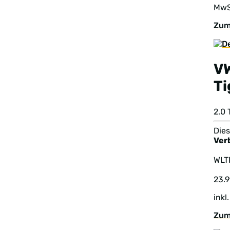
MwS
Zum
V
T
2.0
Dies
Ver
WL
23.
inkl
Zum