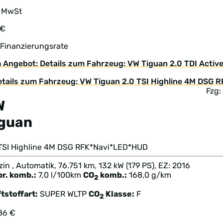
. MwSt
 €
 Finanzierungsrate
 Angebot: Details zum Fahrzeug: VW Tiguan 2.0 TDI Acti
Fzg
W
iguan
 TSI Highline 4M DSG RFK*Navi*LED*HUD
in , Automatik, 76.751 km, 132 kW (179 PS), EZ: 2016
br. komb.:
7,0 l/100km
CO
komb.:
168,0 g/km
2
tstoffart:
SUPER
WLTP
CO
Klasse:
F
2
86 €