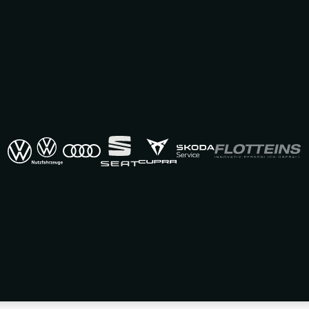
e bei Autohaus BEROLINA
 L06226