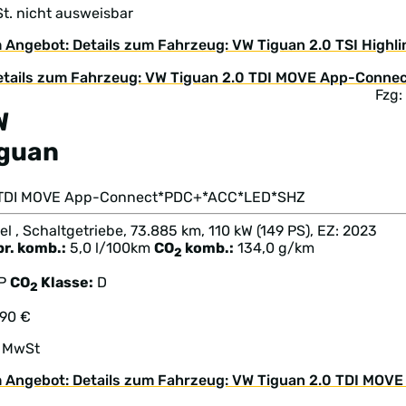
t. nicht ausweisbar
 Angebot: Details zum Fahrzeug: VW Tiguan 2.0 TSI High
Fzg
W
iguan
 TDI MOVE App-Connect*PDC+*ACC*LED*SHZ
el , Schaltgetriebe, 73.885 km, 110 kW (149 PS), EZ: 2023
br. komb.:
5,0 l/100km
CO
komb.:
134,0 g/km
2
TP
CO
Klasse:
D
2
990 €
. MwSt
 Angebot: Details zum Fahrzeug: VW Tiguan 2.0 TDI M