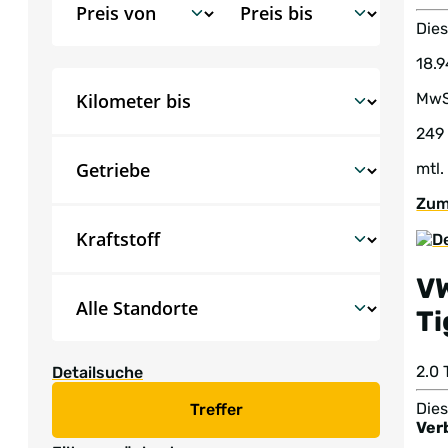
Dies
18.
MwS
249
mtl.
Zum
V
T
2.0
Detailsuche
Dies
Treffer
Ver