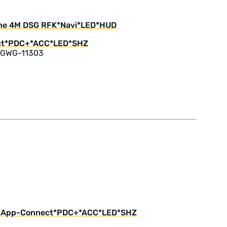
line 4M DSG RFK*Navi*LED*HUD
: GWG-11303
OVE App-Connect*PDC+*ACC*LED*SHZ