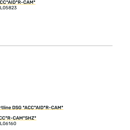
 L05823
ortline DSG *ACC*AID*R-CAM*
 L06160