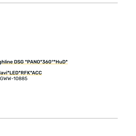
ighline DSG *PANO*360°*HuD*
: GWW-10885