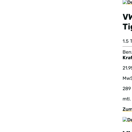
V
T
1.5
Benz
Kraf
21.
MwS
289
mtl.
Zum