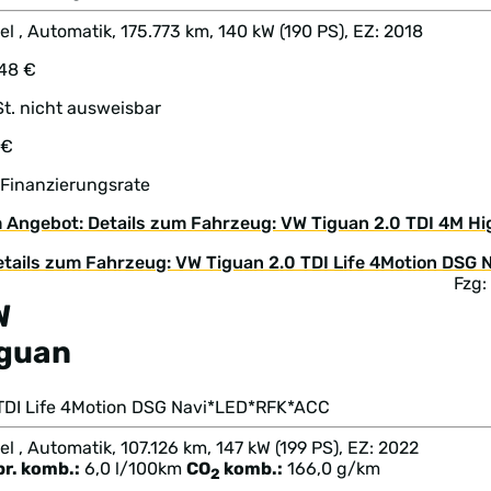
el , Automatik, 175.773 km, 140 kW (190 PS), EZ: 2018
948 €
t. nicht ausweisbar
 €
 Finanzierungsrate
 Angebot: Details zum Fahrzeug: VW Tiguan 2.0 TDI 4M H
Fzg
W
iguan
 TDI Life 4Motion DSG Navi*LED*RFK*ACC
el , Automatik, 107.126 km, 147 kW (199 PS), EZ: 2022
br. komb.:
6,0 l/100km
CO
komb.:
166,0 g/km
2