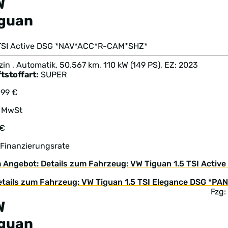
W
iguan
 TSI Active DSG *NAV*ACC*R-CAM*SHZ*
in , Automatik, 50.567 km, 110 kW (149 PS), EZ: 2023
tstoffart:
SUPER
399 €
. MwSt
 €
 Finanzierungsrate
 Angebot: Details zum Fahrzeug: VW Tiguan 1.5 TSI Act
Fzg:
W
iguan