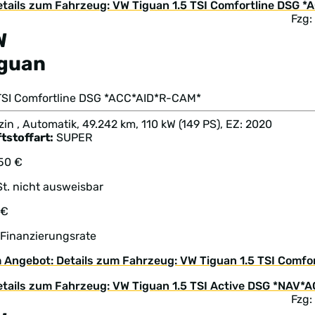
Fzg:
W
iguan
 TSI Comfortline DSG *ACC*AID*R-CAM*
in , Automatik, 49.242 km, 110 kW (149 PS), EZ: 2020
tstoffart:
SUPER
950 €
t. nicht ausweisbar
 €
 Finanzierungsrate
 Angebot: Details zum Fahrzeug: VW Tiguan 1.5 TSI Comf
Fzg: