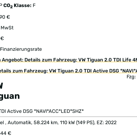
TP
CO
Klasse:
F
2
990 €
. MwSt
 €
 Finanzierungsrate
 Angebot: Details zum Fahrzeug: VW Tiguan 2.0 TDI Life
Fzg:
W
iguan
 TDI Active DSG *NAVI*ACC*LED*SHZ*
el , Automatik, 58.224 km, 110 kW (149 PS), EZ: 2022
444 €