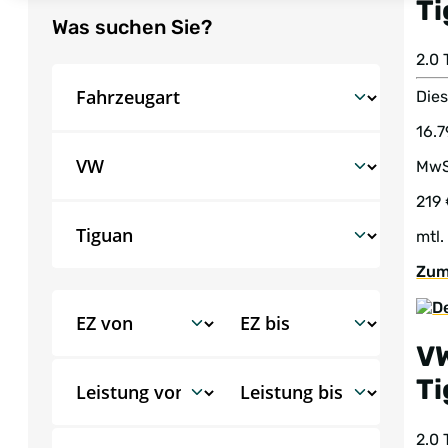
T
Was suchen Sie?
2.0
Dies
16.7
MwS
219
mtl.
Zum
V
T
2.0