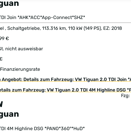
iguan
 TDI Join *AHK*ACC*App-Connect*SHZ*
el , Schaltgetriebe, 113.316 km, 110 kW (149 PS), EZ: 2018
99 €
t. nicht ausweisbar
 €
 Finanzierungsrate
 Angebot: Details zum Fahrzeug: VW Tiguan 2.0 TDI Joi
Fzg:
W
iguan
 TDI 4M Highline DSG *PANO*360°*HuD*