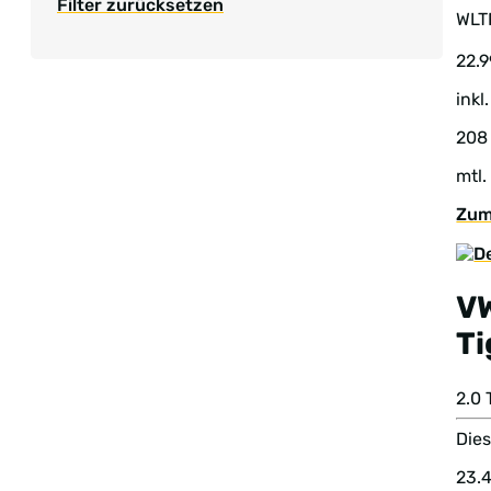
Filter zurücksetzen
WL
22.
inkl
208
mtl.
Zum
V
T
2.0
Dies
23.