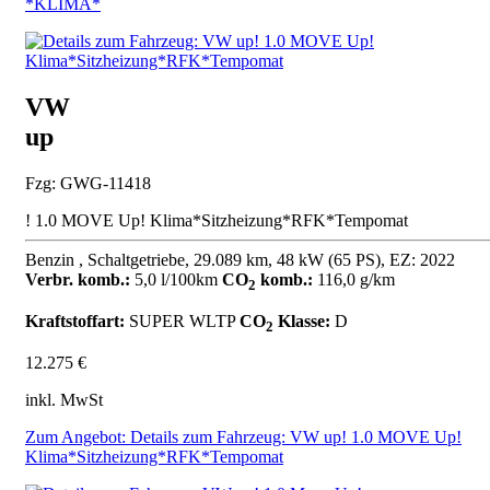
*KLIMA*
VW
up
Fzg: GWG-11418
! 1.0 MOVE Up! Klima*Sitzheizung*RFK*Tempomat
Benzin , Schaltgetriebe, 29.089 km, 48 kW (65 PS), EZ: 2022
Verbr. komb.:
5,0 l/100km
CO
komb.:
116,0 g/km
2
Kraftstoffart:
SUPER
WLTP
CO
Klasse:
D
2
12.275 €
inkl. MwSt
Zum Angebot: Details zum Fahrzeug: VW up! 1.0 MOVE Up!
Klima*Sitzheizung*RFK*Tempomat