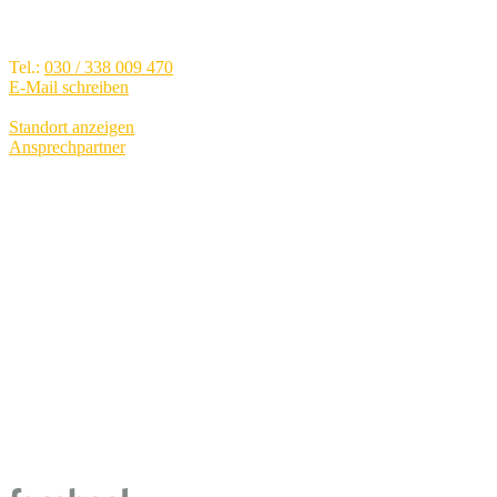
Brunsbütteler Damm 40, 13581
Berlin - Spandau
Tel.:
030 / 338 009 470
E-Mail schreiben
Standort anzeigen
Ansprechpartner
Verkauf
Mo.-Fr.:
09:00 - 19:00
Sa.:
09:00 - 15:00
Service
Mo.-Fr.:
07:00 - 19:00
Sa.:
09:00 - 13:00
Teile und Zubehör
Mo.-Fr.:
07:00 - 19:00
Sa.:
09:00 - 13:00