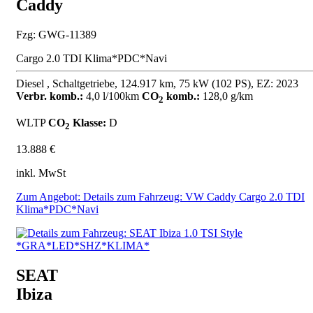
Caddy
Fzg: GWG-11389
Cargo 2.0 TDI Klima*PDC*Navi
Diesel , Schaltgetriebe, 124.917 km, 75 kW (102 PS), EZ: 2023
Verbr. komb.:
4,0 l/100km
CO
komb.:
128,0 g/km
2
WLTP
CO
Klasse:
D
2
13.888 €
inkl. MwSt
Zum Angebot: Details zum Fahrzeug: VW Caddy Cargo 2.0 TDI
Klima*PDC*Navi
SEAT
Ibiza