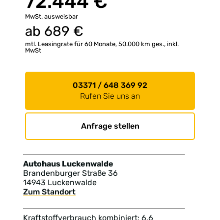
72.444 €
MwSt. ausweisbar
ab
689
€
mtl. Leasingrate für 60 Monate, 50.000 km ges., inkl.
MwSt
03371 / 648 369 92
Rufen Sie uns an
Anfrage stellen
Autohaus Luckenwalde
Brandenburger Straße 36
14943 Luckenwalde
Zum Standort
Kraftstoffverbrauch kombiniert: 6,6