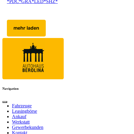
*PDC*GRA*LED*SHZ*
mehr laden
Navigation
Fahrzeuge
Leasingbörse
Ankauf
Werkstatt
Gewerbekunden
Kontakt