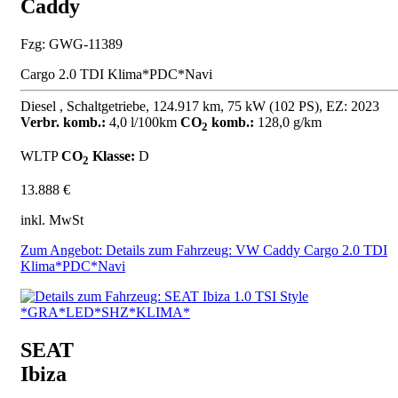
Caddy
Fzg: GWG-11389
Cargo 2.0 TDI Klima*PDC*Navi
Diesel , Schaltgetriebe, 124.917 km, 75 kW (102 PS), EZ: 2023
Verbr. komb.:
4,0 l/100km
CO
komb.:
128,0 g/km
2
WLTP
CO
Klasse:
D
2
13.888 €
inkl. MwSt
Zum Angebot: Details zum Fahrzeug: VW Caddy Cargo 2.0 TDI
Klima*PDC*Navi
SEAT
Ibiza