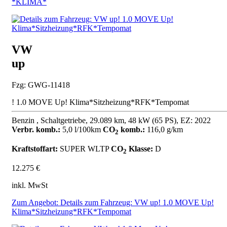
*KLIMA*
VW
up
Fzg: GWG-11418
! 1.0 MOVE Up! Klima*Sitzheizung*RFK*Tempomat
Benzin , Schaltgetriebe, 29.089 km, 48 kW (65 PS), EZ: 2022
Verbr. komb.:
5,0 l/100km
CO
komb.:
116,0 g/km
2
Kraftstoffart:
SUPER
WLTP
CO
Klasse:
D
2
12.275 €
inkl. MwSt
Zum Angebot: Details zum Fahrzeug: VW up! 1.0 MOVE Up!
Klima*Sitzheizung*RFK*Tempomat