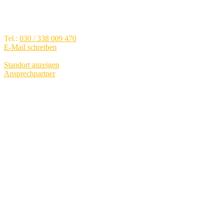
Brunsbütteler Damm 40, 13581
Berlin - Spandau
Tel.:
030 / 338 009 470
E-Mail schreiben
Standort anzeigen
Ansprechpartner
Verkauf
Mo.-Fr.:
09:00 - 19:00
Sa.:
09:00 - 15:00
Service
Mo.-Fr.:
07:00 - 19:00
Sa.:
09:00 - 13:00
Teile und Zubehör
Mo.-Fr.:
07:00 - 19:00
Sa.:
09:00 - 13:00