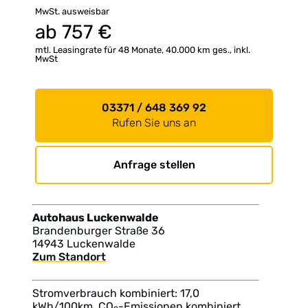
MwSt. ausweisbar
ab
757
€
mtl. Leasingrate für 48 Monate, 40.000 km ges., inkl.
MwSt
03371 / 648 369 92
Rufen Sie uns an
Anfrage stellen
Autohaus Luckenwalde
Brandenburger Straße 36
14943 Luckenwalde
Zum Standort
Stromverbrauch kombiniert: 17,0
kWh/100km, CO
-Emissionen kombiniert