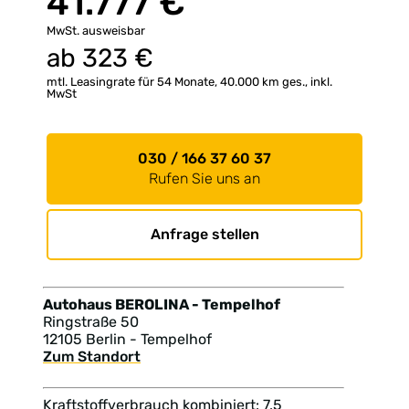
41.777 €
MwSt. ausweisbar
ab
323
€
mtl. Leasingrate für 54 Monate, 40.000 km ges., inkl.
MwSt
030 / 166 37 60 37
Rufen Sie uns an
Anfrage stellen
Autohaus BEROLINA - Tempelhof
Ringstraße 50
12105 Berlin - Tempelhof
Zum Standort
Kraftstoffverbrauch kombiniert: 7,5