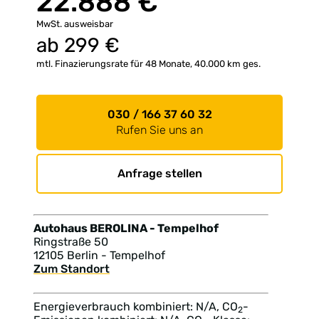
22.888 €
MwSt. ausweisbar
ab
299
€
mtl. Finazierungsrate für 48 Monate, 40.000 km ges.
030 / 166 37 60 32
Rufen Sie uns an
Anfrage stellen
Autohaus BEROLINA - Tempelhof
Ringstraße 50
12105 Berlin - Tempelhof
Zum Standort
Energieverbrauch kombiniert: N/A, CO
-
2