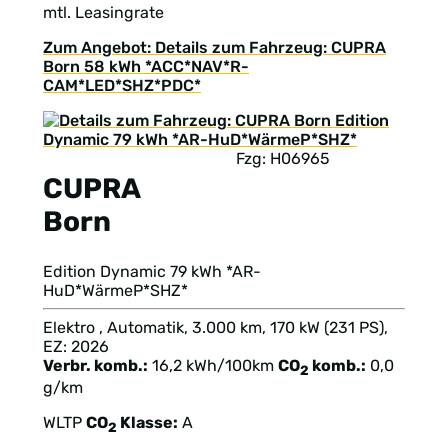
mtl. Leasingrate
Zum Angebot: Details zum Fahrzeug: CUPRA
Born 58 kWh *ACC*NAV*R-
CAM*LED*SHZ*PDC*
Fzg: H06965
CUPRA
Born
Edition Dynamic 79 kWh *AR-
HuD*WärmeP*SHZ*
Elektro , Automatik, 3.000 km, 170 kW (231 PS),
EZ: 2026
Verbr. komb.:
16,2 kWh/100km
CO
komb.:
0,0
2
g/km
WLTP
CO
Klasse:
A
2