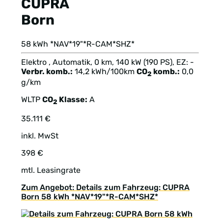
CUPRA
Born
58 kWh *NAV*19"*R-CAM*SHZ*
Elektro , Automatik, 0 km, 140 kW (190 PS), EZ: -
Verbr. komb.:
14,2 kWh/100km
CO
komb.:
0,0
2
g/km
WLTP
CO
Klasse:
A
2
35.111 €
inkl. MwSt
398 €
mtl. Leasingrate
Zum Angebot: Details zum Fahrzeug: CUPRA
Born 58 kWh *NAV*19"*R-CAM*SHZ*