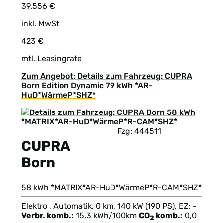
39.556 €
inkl. MwSt
423 €
mtl. Leasingrate
Zum Angebot: Details zum Fahrzeug: CUPRA
Born Edition Dynamic 79 kWh *AR-
HuD*WärmeP*SHZ*
Fzg: 444511
CUPRA
Born
58 kWh *MATRIX*AR-HuD*WärmeP*R-CAM*SHZ*
Elektro , Automatik, 0 km, 140 kW (190 PS), EZ: -
Verbr. komb.:
15,3 kWh/100km
CO
komb.:
0,0
2