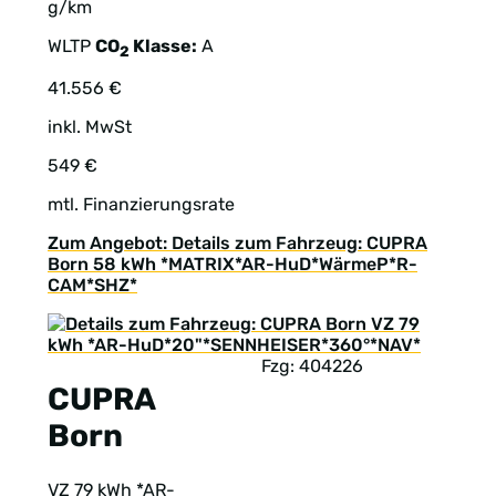
g/km
WLTP
CO
Klasse:
A
2
41.556 €
inkl. MwSt
549 €
mtl. Finanzierungsrate
Zum Angebot: Details zum Fahrzeug: CUPRA
Born 58 kWh *MATRIX*AR-HuD*WärmeP*R-
CAM*SHZ*
Fzg: 404226
CUPRA
Born
VZ 79 kWh *AR-