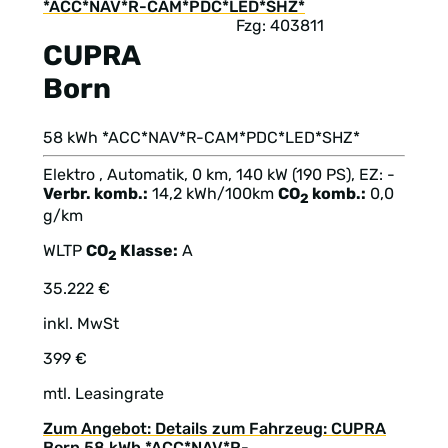
Fzg: 403811
CUPRA
Born
58 kWh *ACC*NAV*R-CAM*PDC*LED*SHZ*
Elektro , Automatik, 0 km, 140 kW (190 PS), EZ: -
Verbr. komb.:
14,2 kWh/100km
CO
komb.:
0,0
2
g/km
WLTP
CO
Klasse:
A
2
35.222 €
inkl. MwSt
399 €
mtl. Leasingrate
Zum Angebot: Details zum Fahrzeug: CUPRA
Born 58 kWh *ACC*NAV*R-