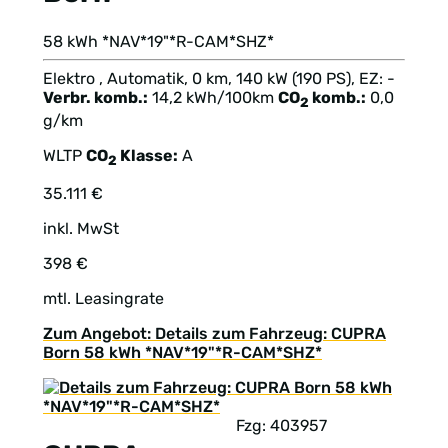
58 kWh *NAV*19"*R-CAM*SHZ*
Elektro , Automatik, 0 km, 140 kW (190 PS), EZ: -
Verbr. komb.:
14,2 kWh/100km
CO
komb.:
0,0
2
g/km
WLTP
CO
Klasse:
A
2
35.111 €
inkl. MwSt
398 €
mtl. Leasingrate
Zum Angebot: Details zum Fahrzeug: CUPRA
Born 58 kWh *NAV*19"*R-CAM*SHZ*
Fzg: 403957