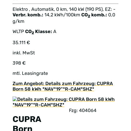
Elektro , Automatik, 0 km, 140 kW (190 PS), EZ: -
Verbr. komb.:
14,2 kWh/100km
CO
komb.:
0,0
2
g/km
WLTP
CO
Klasse:
A
2
35.111 €
inkl. MwSt
398 €
mtl. Leasingrate
Zum Angebot: Details zum Fahrzeug: CUPRA
Born 58 kWh *NAV*19"*R-CAM*SHZ*
Fzg: 404064
CUPRA
Born