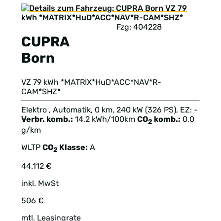
Fzg: 404228
CUPRA
Born
VZ 79 kWh *MATRIX*HuD*ACC*NAV*R-
CAM*SHZ*
Elektro , Automatik, 0 km, 240 kW (326 PS), EZ: -
Verbr. komb.:
14,2 kWh/100km
CO
komb.:
0,0
2
g/km
WLTP
CO
Klasse:
A
2
44.112 €
inkl. MwSt
506 €
mtl. Leasingrate