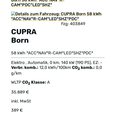
CAM*PDC*LED*SHZ*
Fzg: 403849
CUPRA
Born
58 kWh *ACC*NAV*R-CAM*LED*SHZ*PDC*
Elektro , Automatik, 0 km, 140 kW (190 PS), EZ: -
Verbr. komb.:
12,0 kWh/100km
CO
komb.:
0,0
2
g/km
WLTP
CO
Klasse:
A
2
35.889 €
inkl. MwSt
389 €