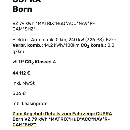
Born
VZ 79 kWh *MATRIX*HuD*ACC*NAV*R-
CAM*SHZ*
Elektro , Automatik, 0 km, 240 kW (326 PS), EZ: -
Verbr. komb.:
14,2 kWh/100km
CO
komb.:
0,0
2
g/km
WLTP
CO
Klasse:
A
2
44.112 €
inkl. MwSt
506 €
mtl. Leasingrate
Zum Angebot: Details zum Fahrzeug: CUPRA
Born VZ 79 kWh *MATRIX*HuD*ACC*NAV*R-
CAM*SHZ*