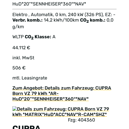
HuD*20"*SENNHEISER*360°*NAV*
Elektro , Automatik, 0 km, 240 kW (326 PS), EZ: -
Verbr. komb.:
14,2 kWh/100km
CO
komb.:
0,0
2
g/km
WLTP
CO
Klasse:
A
2
44.112 €
inkl. MwSt
506 €
mtl. Leasingrate
Zum Angebot: Details zum Fahrzeug: CUPRA
Born VZ 79 kWh *AR-
HuD*20"*SENNHEISER*360°*NAV*
Fzg: 404360
CUPRA