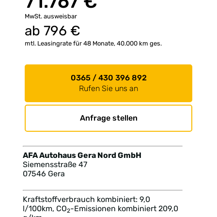
71.767 €
MwSt. ausweisbar
ab
796
€
mtl. Leasingrate für 48 Monate, 40.000 km ges.
0365 / 430 396 892
Rufen Sie uns an
Anfrage stellen
AFA Autohaus Gera Nord GmbH
Siemensstraße 47
07546 Gera
Kraftstoffverbrauch kombiniert: 9,0
l/100km, CO
-Emissionen kombiniert 209,0
2