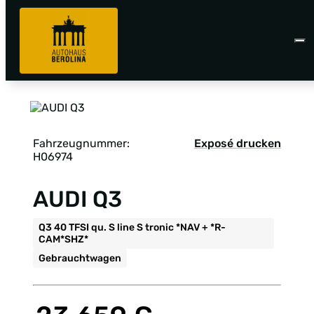
Fahrzeugnummer:
Exposé drucken
H06974
AUDI Q3
Q3 40 TFSI qu. S line S tronic *NAV + *R-
CAM*SHZ*
Gebrauchtwagen