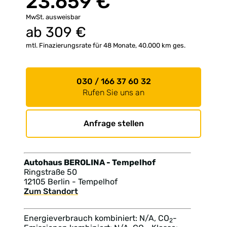
23.659 €
MwSt. ausweisbar
ab
309
€
mtl. Finazierungsrate für 48 Monate, 40.000 km ges.
030 / 166 37 60 32
Rufen Sie uns an
Anfrage stellen
Autohaus BEROLINA - Tempelhof
Ringstraße 50
12105 Berlin - Tempelhof
Zum Standort
Energieverbrauch kombiniert: N/A, CO
-
2