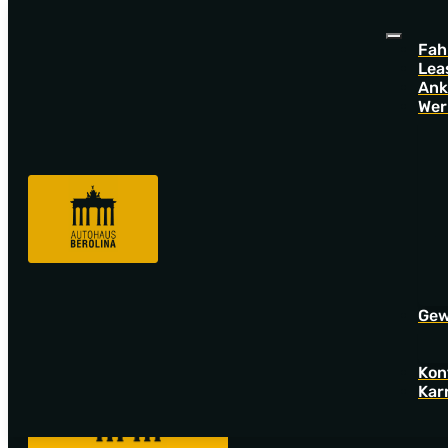
Fah
Lea
Ank
Wer
Sorry! Offer not found!
Go back to startpage to see our new offers.
Gew
Kon
Kar