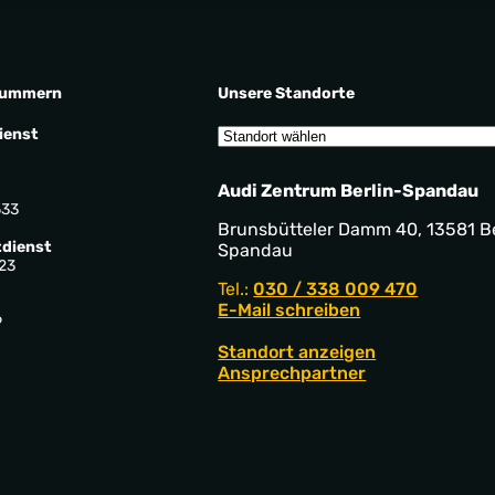
nummern
Unsere Standorte
ienst
Audi Zentrum Berlin-Spandau
533
Brunsbütteler Damm 40, 13581 Be
dienst
Spandau
23
Tel.:
030 / 338 009 470
E-Mail schreiben
9
Standort anzeigen
Ansprechpartner