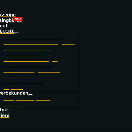
rzeuge
singbörse
auf
kstatt
Online Terminvereinbarung
Service- und Zubehörangebote
Service Station 24/7
Werkstattleistungen
Finanzdienstleistungen
Ersatzteile & Zubehör
NORA Leistungszentrum
Ersatzmobilität
BEROLINA CarCare
JoyCard
erbekunden
Fuhrparkkompetenz
Flotte Eins
takt
riere