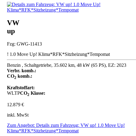
VW
up
Fzg: GWG-11413
! 1.0 Move Up! Klima*RFK*Sitzheizung*Tempomat
Benzin , Schaltgetriebe, 35.602 km, 48 kW (65 PS), EZ: 2023
Verbr. komb.:
CO
komb.:
2
Kraftstoffart:
WLTP
CO
Klasse:
2
12.879 €
inkl. MwSt
Zum Angebot: Details zum Fahrzeug: VW up! 1.0 Move Up!
Klima*RFK*Sitzheizung*Tempomat