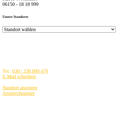
06150 - 18 18 999
Unsere Standorte
Audi Zentrum Berlin-Spandau
Brunsbütteler Damm 40, 13581
Berlin - Spandau
Tel.:
030 / 338 009 470
E-Mail schreiben
Standort anzeigen
Ansprechpartner
Verkauf
Mo.-Fr.:
09:00 - 19:00
Sa.:
09:00 - 15:00
Service
Mo.-Fr.:
07:00 - 19:00