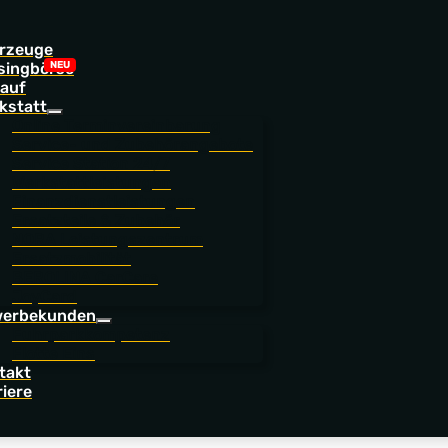
rzeuge
singbörse
auf
kstatt
Online Terminvereinbarung
Service- und Zubehörangebote
Service Station 24/7
Werkstattleistungen
Finanzdienstleistungen
Ersatzteile & Zubehör
NORA Leistungszentrum
Ersatzmobilität
BEROLINA CarCare
JoyCard
brauchtwagen
erbekunden
Fuhrparkkompetenz
Flotte Eins
takt
riere