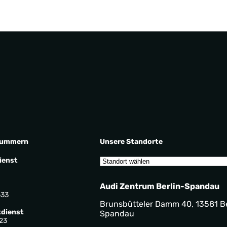
nummern
Unsere Standorte
ienst
Audi Zentrum Berlin-Spandau
533
Brunsbütteler Damm 40, 13581 Be
dienst
Spandau
23