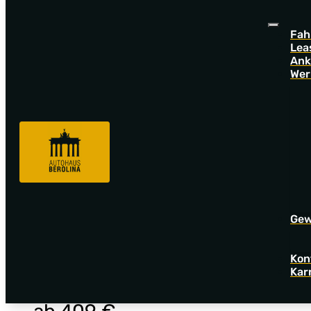
Fah
Lea
Ank
Wer
Fahrzeugnummer: A06856
AUDI Q3
Q3 35 TDI S tronic *MATRIX*ACC*NAV + *Virt.C*SHZ*
Ge
Gew
Kon
30.888 €
Kar
MwSt. ausweisbar