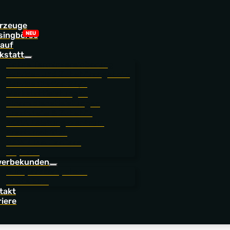
rzeuge
singbörse
auf
kstatt
Online Terminvereinbarung
Service- und Zubehörangebote
Service Station 24/7
Werkstattleistungen
Finanzdienstleistungen
Ersatzteile & Zubehör
NORA Leistungszentrum
Ersatzmobilität
BEROLINA CarCare
JoyCard
rauchtwagen
erbekunden
Fuhrparkkompetenz
Flotte Eins
takt
riere