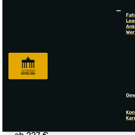
Fah
Lea
Ank
Wer
Fahrzeugnummer: A06767
AUDI A3 Sportback
A3 Sportback 35 TDI Adv. S tronic *NAV + *R-CAM*
Geb
Gew
Kon
26.654 €
Kar
MwSt. ausweisbar