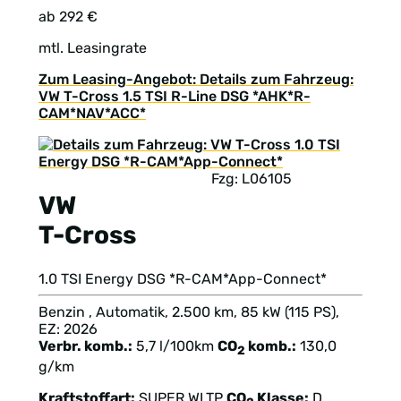
ab 292 €
mtl. Leasingrate
Zum Leasing-Angebot: Details zum Fahrzeug:
VW T-Cross 1.5 TSI R-Line DSG *AHK*R-
CAM*NAV*ACC*
Fzg: L06105
VW
T-Cross
1.0 TSI Energy DSG *R-CAM*App-Connect*
Benzin , Automatik, 2.500 km, 85 kW (115 PS),
EZ: 2026
Verbr. komb.:
5,7 l/100km
CO
komb.:
130,0
2
g/km
Kraftstoffart:
SUPER
WLTP
CO
Klasse:
D