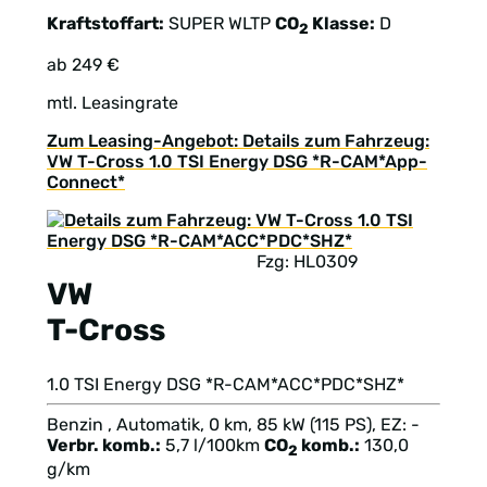
Kraftstoffart:
SUPER
WLTP
CO
Klasse:
D
2
ab 249 €
mtl. Leasingrate
Zum Leasing-Angebot: Details zum Fahrzeug:
VW T-Cross 1.0 TSI Energy DSG *R-CAM*App-
Connect*
Fzg: HL0309
VW
T-Cross
1.0 TSI Energy DSG *R-CAM*ACC*PDC*SHZ*
Benzin , Automatik, 0 km, 85 kW (115 PS), EZ: -
Verbr. komb.:
5,7 l/100km
CO
komb.:
130,0
2
g/km