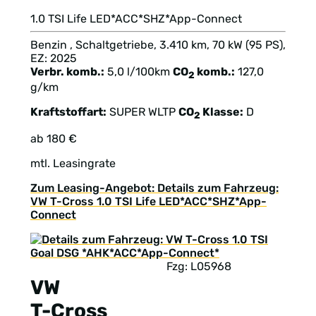
1.0 TSI Life LED*ACC*SHZ*App-Connect
Benzin , Schaltgetriebe, 3.410 km, 70 kW (95 PS),
EZ: 2025
Verbr. komb.:
5,0 l/100km
CO
komb.:
127,0
2
g/km
Kraftstoffart:
SUPER
WLTP
CO
Klasse:
D
2
ab 180 €
mtl. Leasingrate
Zum Leasing-Angebot: Details zum Fahrzeug:
VW T-Cross 1.0 TSI Life LED*ACC*SHZ*App-
Connect
Fzg: L05968
VW
T-Cross