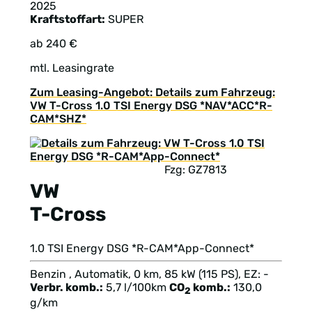
2025
Kraftstoffart:
SUPER
ab 240 €
mtl. Leasingrate
Zum Leasing-Angebot: Details zum Fahrzeug:
VW T-Cross 1.0 TSI Energy DSG *NAV*ACC*R-
CAM*SHZ*
Fzg: GZ7813
VW
T-Cross
1.0 TSI Energy DSG *R-CAM*App-Connect*
Benzin , Automatik, 0 km, 85 kW (115 PS), EZ: -
Verbr. komb.:
5,7 l/100km
CO
komb.:
130,0
2
g/km