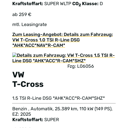
Kraftstoffart:
SUPER
WLTP
CO
Klasse:
D
2
ab 259 €
mtl. Leasingrate
Zum Leasing-Angebot: Details zum Fahrzeug:
VW T-Cross 1.0 TSI R-Line DSG
*AHK*ACC*NAV*R-CAM*
Fzg: L06056
VW
T-Cross
1.5 TSI R-Line DSG *AHK*ACC*R-CAM*SHZ*
Benzin , Automatik, 25.389 km, 110 kW (149 PS),
EZ: 2025
Kraftstoffart:
SUPER