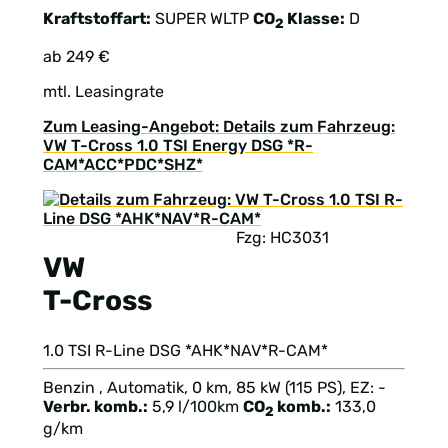
Kraftstoffart:
SUPER
WLTP
CO
Klasse:
D
2
ab 249 €
mtl. Leasingrate
Zum Leasing-Angebot: Details zum Fahrzeug:
VW T-Cross 1.0 TSI Energy DSG *R-
CAM*ACC*PDC*SHZ*
Fzg: HC3031
VW
T-Cross
1.0 TSI R-Line DSG *AHK*NAV*R-CAM*
Benzin , Automatik, 0 km, 85 kW (115 PS), EZ: -
Verbr. komb.:
5,9 l/100km
CO
komb.:
133,0
2
g/km