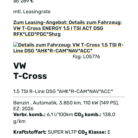
ab 289 €
mtl. Leasingrate
Zum Leasing-Angebot: Details zum Fahrzeug:
VW T-Cross ENERGY 1.5 l TSI ACT DSG
RFK*LED*PDC*Shzg
Fzg: L05776
VW
T-Cross
1.5 TSI R-Line DSG *AHK*R-CAM*NAV*ACC*
Benzin , Automatik, 3.850 km, 110 kW (149 PS),
EZ: 2026
Verbr. komb.:
6,1 l/100km
CO
komb.:
138,0
2
g/km
Kraftstoffart:
SUPER
WLTP
CO
Klasse:
E
2