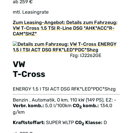
ab 259 €
mtl. Leasingrate
Zum Leasing-Angebot: Details zum Fahrzeug:
VW T-Cross 1.5 TSI R-Line DSG *AHK*ACC*R-
CAM*SHZ*
Fzg: IJ2262GE
VW
T-Cross
ENERGY 1.5 l TSI ACT DSG RFK*LED*PDC*Shzg
Benzin , Automatik, 0 km, 110 kW (149 PS), EZ: -
Verbr. komb.:
5,0 l/100km
CO
komb.:
134,0
2
g/km
Kraftstoffart:
SUPER
WLTP
CO
Klasse:
D
2