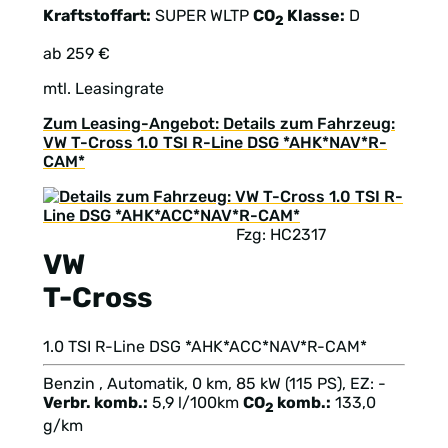
Kraftstoffart:
SUPER
WLTP
CO
Klasse:
D
2
ab 259 €
mtl. Leasingrate
Zum Leasing-Angebot: Details zum Fahrzeug:
VW T-Cross 1.0 TSI R-Line DSG *AHK*NAV*R-
CAM*
Fzg: HC2317
VW
T-Cross
1.0 TSI R-Line DSG *AHK*ACC*NAV*R-CAM*
Benzin , Automatik, 0 km, 85 kW (115 PS), EZ: -
Verbr. komb.:
5,9 l/100km
CO
komb.:
133,0
2
g/km