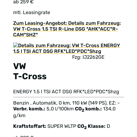
ab 259 €
mtl. Leasingrate
Zum Leasing-Angebot: Details zum Fahrzeug:
VW T-Cross 1.5 TSI R-Line DSG *AHK*ACC*R-
CAM*SHZ*
Fzg: IJ2262GE
VW
T-Cross
ENERGY 1.5 l TSI ACT DSG RFK*LED*PDC*Shzg
Benzin , Automatik, 0 km, 110 kW (149 PS), EZ: -
Verbr. komb.:
5,0 l/100km
CO
komb.:
134,0
2
g/km
Kraftstoffart:
SUPER
WLTP
CO
Klasse:
D
2