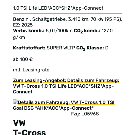
1.0 TSI Life LED*ACC*SHZ*App-Connect
Benzin , Schaltgetriebe, 3.410 km, 70 kW (95 PS),
EZ: 2025
Verbr. komb.:
5,0 l/100km
CO
komb.:
127,0
2
g/km
Kraftstoffart:
SUPER
WLTP
CO
Klasse:
D
2
ab 180 €
mtl. Leasingrate
Zum Leasing-Angebot: Details zum Fahrzeug:
VW T-Cross 1.0 TSI Life LED*ACC*SHZ*App-
Connect
Fzg: L05968
VW
T-Cross