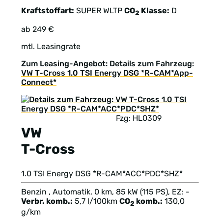
Kraftstoffart:
SUPER
WLTP
CO
Klasse:
D
2
ab 249 €
mtl. Leasingrate
Zum Leasing-Angebot: Details zum Fahrzeug:
VW T-Cross 1.0 TSI Energy DSG *R-CAM*App-
Connect*
Fzg: HL0309
VW
T-Cross
1.0 TSI Energy DSG *R-CAM*ACC*PDC*SHZ*
Benzin , Automatik, 0 km, 85 kW (115 PS), EZ: -
Verbr. komb.:
5,7 l/100km
CO
komb.:
130,0
2
g/km