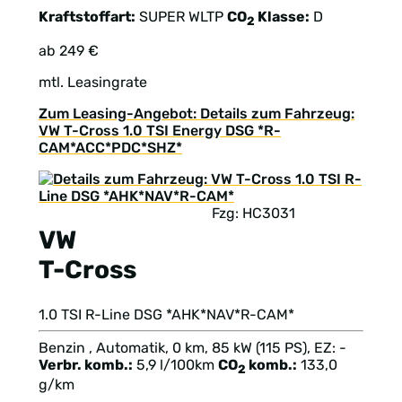
Kraftstoffart:
SUPER
WLTP
CO
Klasse:
D
2
ab 249 €
mtl. Leasingrate
Zum Leasing-Angebot: Details zum Fahrzeug:
VW T-Cross 1.0 TSI Energy DSG *R-
CAM*ACC*PDC*SHZ*
Fzg: HC3031
VW
T-Cross
1.0 TSI R-Line DSG *AHK*NAV*R-CAM*
Benzin , Automatik, 0 km, 85 kW (115 PS), EZ: -
Verbr. komb.:
5,9 l/100km
CO
komb.:
133,0
2
g/km