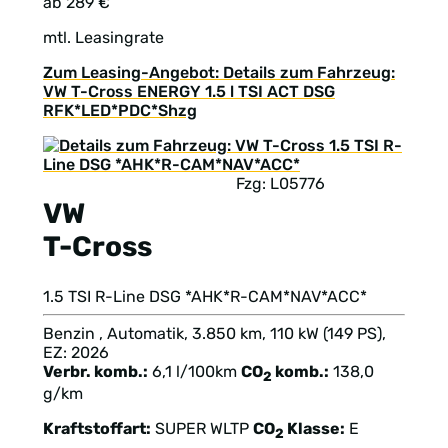
ab 289 €
mtl. Leasingrate
Zum Leasing-Angebot: Details zum Fahrzeug:
VW T-Cross ENERGY 1.5 l TSI ACT DSG
RFK*LED*PDC*Shzg
Fzg: L05776
VW
T-Cross
1.5 TSI R-Line DSG *AHK*R-CAM*NAV*ACC*
Benzin , Automatik, 3.850 km, 110 kW (149 PS),
EZ: 2026
Verbr. komb.:
6,1 l/100km
CO
komb.:
138,0
2
g/km
Kraftstoffart:
SUPER
WLTP
CO
Klasse:
E
2