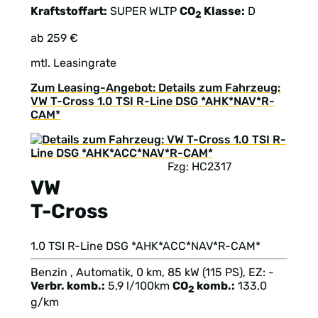
Kraftstoffart:
SUPER
WLTP
CO
Klasse:
D
2
ab 259 €
mtl. Leasingrate
Zum Leasing-Angebot: Details zum Fahrzeug:
VW T-Cross 1.0 TSI R-Line DSG *AHK*NAV*R-
CAM*
Fzg: HC2317
VW
T-Cross
1.0 TSI R-Line DSG *AHK*ACC*NAV*R-CAM*
Benzin , Automatik, 0 km, 85 kW (115 PS), EZ: -
Verbr. komb.:
5,9 l/100km
CO
komb.:
133,0
2
g/km