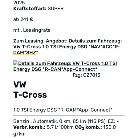
2025
Kraftstoffart:
SUPER
ab 241 €
mtl. Leasingrate
Zum Leasing-Angebot: Details zum Fahrzeug:
VW T-Cross 1.0 TSI Energy DSG *NAV*ACC*R-
CAM*SHZ*
Fzg: GZ7813
VW
T-Cross
1.0 TSI Energy DSG *R-CAM*App-Connect*
Benzin , Automatik, 0 km, 85 kW (115 PS), EZ: -
Verbr. komb.:
5,7 l/100km
CO
komb.:
130,0
2
g/km