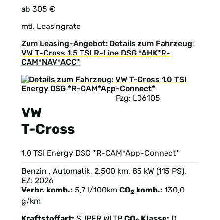
ab 305 €
mtl. Leasingrate
Zum Leasing-Angebot: Details zum Fahrzeug:
VW T-Cross 1.5 TSI R-Line DSG *AHK*R-
CAM*NAV*ACC*
Fzg: L06105
VW
T-Cross
1.0 TSI Energy DSG *R-CAM*App-Connect*
Benzin , Automatik, 2.500 km, 85 kW (115 PS),
EZ: 2026
Verbr. komb.:
5,7 l/100km
CO
komb.:
130,0
2
g/km
Kraftstoffart:
SUPER
WLTP
CO
Klasse:
D