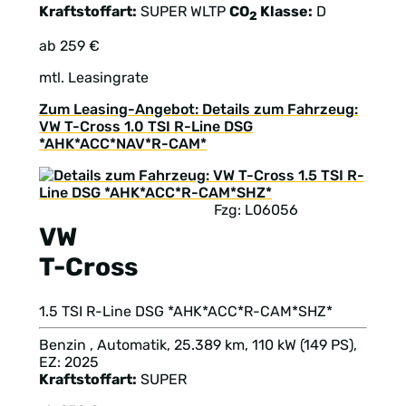
Kraftstoffart:
SUPER
WLTP
CO
Klasse:
D
2
ab 259 €
mtl. Leasingrate
Zum Leasing-Angebot: Details zum Fahrzeug:
VW T-Cross 1.0 TSI R-Line DSG
*AHK*ACC*NAV*R-CAM*
Fzg: L06056
VW
T-Cross
1.5 TSI R-Line DSG *AHK*ACC*R-CAM*SHZ*
Benzin , Automatik, 25.389 km, 110 kW (149 PS),
EZ: 2025
Kraftstoffart:
SUPER