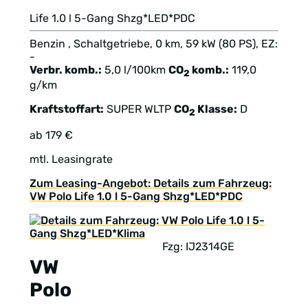
Life 1.0 l 5-Gang Shzg*LED*PDC
Benzin , Schaltgetriebe, 0 km, 59 kW (80 PS), EZ:
-
Verbr. komb.:
5,0 l/100km
CO
komb.:
119,0
2
g/km
Kraftstoffart:
SUPER
WLTP
CO
Klasse:
D
2
ab 179 €
mtl. Leasingrate
Zum Leasing-Angebot: Details zum Fahrzeug:
VW Polo Life 1.0 l 5-Gang Shzg*LED*PDC
Fzg: IJ2314GE
VW
Polo