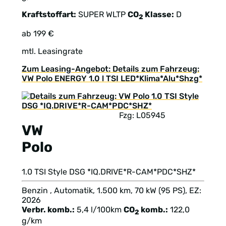
Kraftstoffart:
SUPER
WLTP
CO
Klasse:
D
2
ab 199 €
mtl. Leasingrate
Zum Leasing-Angebot: Details zum Fahrzeug:
VW Polo ENERGY 1.0 l TSI LED*Klima*Alu*Shzg*
Fzg: L05945
VW
Polo
1.0 TSI Style DSG *IQ.DRIVE*R-CAM*PDC*SHZ*
Benzin , Automatik, 1.500 km, 70 kW (95 PS), EZ:
2026
Verbr. komb.:
5,4 l/100km
CO
komb.:
122,0
2
g/km