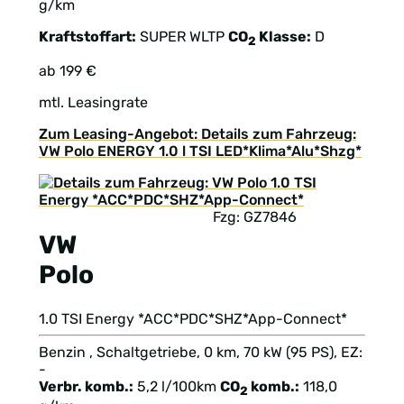
g/km
Kraftstoffart:
SUPER
WLTP
CO
Klasse:
D
2
ab 199 €
mtl. Leasingrate
Zum Leasing-Angebot: Details zum Fahrzeug:
VW Polo ENERGY 1.0 l TSI LED*Klima*Alu*Shzg*
Fzg: GZ7846
VW
Polo
1.0 TSI Energy *ACC*PDC*SHZ*App-Connect*
Benzin , Schaltgetriebe, 0 km, 70 kW (95 PS), EZ:
-
Verbr. komb.:
5,2 l/100km
CO
komb.:
118,0
2