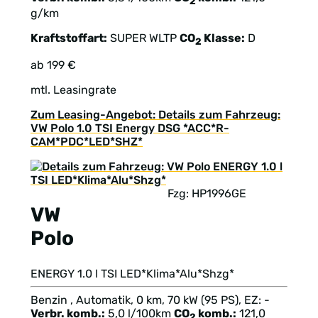
2
g/km
Kraftstoffart:
SUPER
WLTP
CO
Klasse:
D
2
ab 199 €
mtl. Leasingrate
Zum Leasing-Angebot: Details zum Fahrzeug:
VW Polo 1.0 TSI Energy DSG *ACC*R-
CAM*PDC*LED*SHZ*
Fzg: HP1996GE
VW
Polo
ENERGY 1.0 l TSI LED*Klima*Alu*Shzg*
Benzin , Automatik, 0 km, 70 kW (95 PS), EZ: -
Verbr. komb.:
5,0 l/100km
CO
komb.:
121,0
2