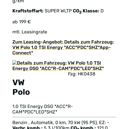
g/km
Kraftstoffart:
SUPER
WLTP
CO
Klasse:
D
2
ab 199 €
mtl. Leasingrate
Zum Leasing-Angebot: Details zum Fahrzeug:
VW Polo 1.0 TSI Energy *ACC*PDC*SHZ*App-
Connect*
Fzg: HK0438
VW
Polo
1.0 TSI Energy DSG *ACC*R-
CAM*PDC*LED*SHZ*
Benzin , Automatik, 0 km, 70 kW (95 PS), EZ: -
Verbr. komb.:
5,3 l/100km
CO
komb.:
121,0