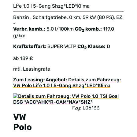
Life 1.0 l 5-Gang Shzg*LED*Klima
Benzin , Schaltgetriebe, 0 km, 59 kW (80 PS), EZ:
-
Verbr. komb.:
5,0 l/100km
CO
komb.:
119,0
2
g/km
Kraftstoffart:
SUPER
WLTP
CO
Klasse:
D
2
ab 189 €
mtl. Leasingrate
Zum Leasing-Angebot: Details zum Fahrzeug:
VW Polo Life 1.0 l 5-Gang Shzg*LED*Klima
Fzg: L06133
VW
Polo