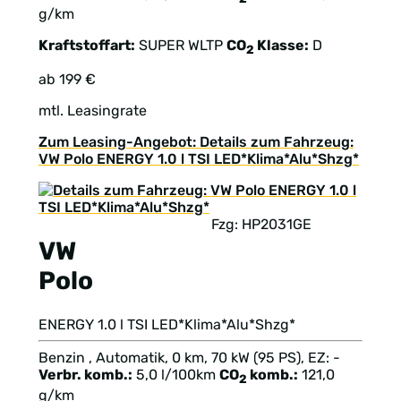
g/km
Kraftstoffart:
SUPER
WLTP
CO
Klasse:
D
2
ab 199 €
mtl. Leasingrate
Zum Leasing-Angebot: Details zum Fahrzeug:
VW Polo ENERGY 1.0 l TSI LED*Klima*Alu*Shzg*
Fzg: HP2031GE
VW
Polo
ENERGY 1.0 l TSI LED*Klima*Alu*Shzg*
Benzin , Automatik, 0 km, 70 kW (95 PS), EZ: -
Verbr. komb.:
5,0 l/100km
CO
komb.:
121,0
2
g/km