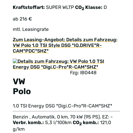
Kraftstoffart:
SUPER
WLTP
CO
Klasse:
D
2
ab 216 €
mtl. Leasingrate
Zum Leasing-Angebot: Details zum Fahrzeug:
VW Polo 1.0 TSI Style DSG *IQ.DRIVE*R-
CAM*PDC*SHZ*
Fzg: IB0448
VW
Polo
1.0 TSI Energy DSG *Digi.C-Pro*R-CAM*SHZ*
Benzin , Automatik, 0 km, 70 kW (95 PS), EZ: -
Verbr. komb.:
5,3 l/100km
CO
komb.:
121,0
2
g/km