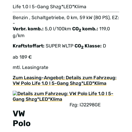
Life 1.0 l 5-Gang Shzg*LED*Klima
Benzin , Schaltgetriebe, 0 km, 59 kW (80 PS), EZ:
-
Verbr. komb.:
5,0 l/100km
CO
komb.:
119,0
2
g/km
Kraftstoffart:
SUPER
WLTP
CO
Klasse:
D
2
ab 189 €
mtl. Leasingrate
Zum Leasing-Angebot: Details zum Fahrzeug:
VW Polo Life 1.0 l 5-Gang Shzg*LED*Klima
Fzg: IJ2298GE
VW
Polo