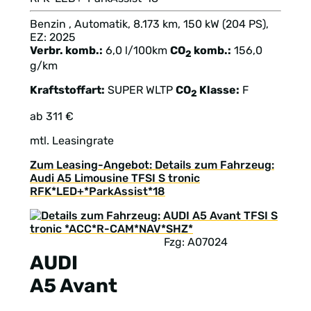
Benzin , Automatik, 8.173 km, 150 kW (204 PS),
EZ: 2025
Verbr. komb.:
6,0 l/100km
CO
komb.:
156,0
2
g/km
Kraftstoffart:
SUPER
WLTP
CO
Klasse:
F
2
ab 311 €
mtl. Leasingrate
Zum Leasing-Angebot: Details zum Fahrzeug:
Audi A5 Limousine TFSI S tronic
RFK*LED+*ParkAssist*18
Fzg: A07024
AUDI
A5 Avant