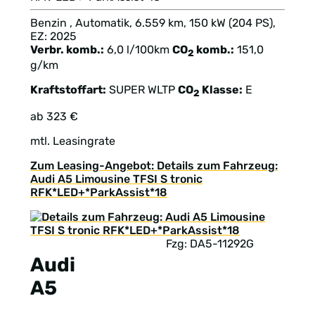
Benzin , Automatik, 6.559 km, 150 kW (204 PS),
EZ: 2025
Verbr. komb.:
6,0 l/100km
CO
komb.:
151,0
2
g/km
Kraftstoffart:
SUPER
WLTP
CO
Klasse:
E
2
ab 323 €
mtl. Leasingrate
Zum Leasing-Angebot: Details zum Fahrzeug:
Audi A5 Limousine TFSI S tronic
RFK*LED+*ParkAssist*18
Fzg: DA5-11292G
Audi
A5