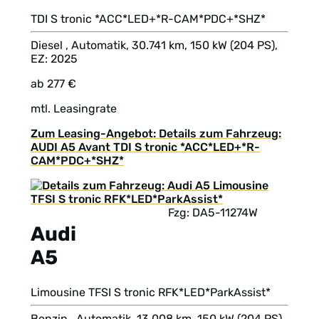
TDI S tronic *ACC*LED+*R-CAM*PDC+*SHZ*
Diesel , Automatik, 30.741 km, 150 kW (204 PS),
EZ: 2025
ab 277 €
mtl. Leasingrate
Zum Leasing-Angebot: Details zum Fahrzeug:
AUDI A5 Avant TDI S tronic *ACC*LED+*R-
CAM*PDC+*SHZ*
Fzg: DA5-11274W
Audi
A5
Limousine TFSI S tronic RFK*LED*ParkAssist*
Benzin , Automatik, 13.008 km, 150 kW (204 PS),