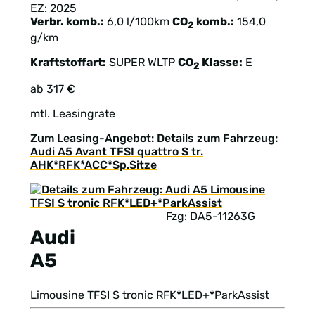
EZ: 2025
Verbr. komb.:
6,0 l/100km
CO
komb.:
154,0
2
g/km
Kraftstoffart:
SUPER
WLTP
CO
Klasse:
E
2
ab 317 €
mtl. Leasingrate
Zum Leasing-Angebot: Details zum Fahrzeug:
Audi A5 Avant TFSI quattro S tr.
AHK*RFK*ACC*Sp.Sitze
Fzg: DA5-11263G
Audi
A5
Limousine TFSI S tronic RFK*LED+*ParkAssist