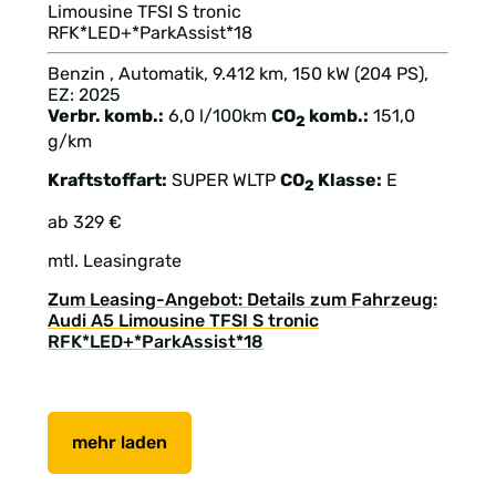
Limousine TFSI S tronic
RFK*LED+*ParkAssist*18
Benzin , Automatik, 9.412 km, 150 kW (204 PS),
EZ: 2025
Verbr. komb.:
6,0 l/100km
CO
komb.:
151,0
2
g/km
Kraftstoffart:
SUPER
WLTP
CO
Klasse:
E
2
ab 329 €
mtl. Leasingrate
Zum Leasing-Angebot: Details zum Fahrzeug:
Audi A5 Limousine TFSI S tronic
RFK*LED+*ParkAssist*18
mehr laden