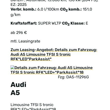
EZ: 2025
Verbr. komb.:
6,0 l/100km
CO
komb.:
151,0
2
g/km
Kraftstoffart:
SUPER
WLTP
CO
Klasse:
E
2
ab 296 €
mtl. Leasingrate
Zum Leasing-Angebot: Details zum Fahrzeug:
Audi A5 Limousine TFSI S tronic
RFK*LED*ParkAssist*
Fzg: DA5-11296G
Audi
A5
Limousine TFSI S tronic
RFK*LED+*ParkAssist*18