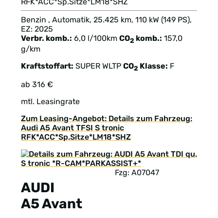
RFK*ACC*Sp.Sitze*LM18*SHZ
Benzin , Automatik, 25.425 km, 110 kW (149 PS),
EZ: 2025
Verbr. komb.:
6,0 l/100km
CO
komb.:
157,0
2
g/km
Kraftstoffart:
SUPER
WLTP
CO
Klasse:
F
2
ab 316 €
mtl. Leasingrate
Zum Leasing-Angebot: Details zum Fahrzeug:
Audi A5 Avant TFSI S tronic
RFK*ACC*Sp.Sitze*LM18*SHZ
Fzg: A07047
AUDI
A5 Avant