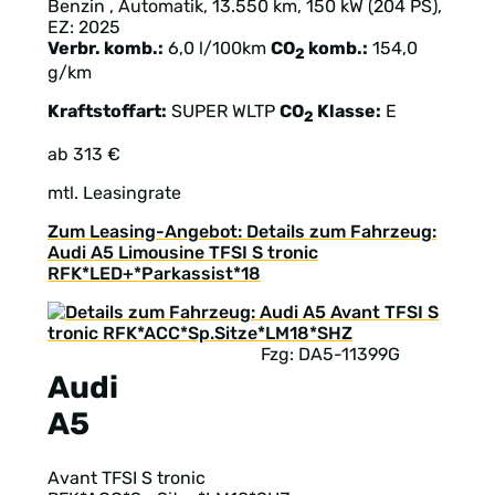
Benzin , Automatik, 13.550 km, 150 kW (204 PS),
EZ: 2025
Verbr. komb.:
6,0 l/100km
CO
komb.:
154,0
2
g/km
Kraftstoffart:
SUPER
WLTP
CO
Klasse:
E
2
ab 313 €
mtl. Leasingrate
Zum Leasing-Angebot: Details zum Fahrzeug:
Audi A5 Limousine TFSI S tronic
RFK*LED+*Parkassist*18
Fzg: DA5-11399G
Audi
A5
Avant TFSI S tronic