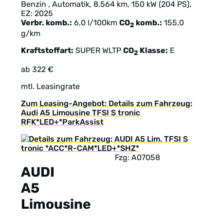
Benzin , Automatik, 8.564 km, 150 kW (204 PS),
EZ: 2025
Verbr. komb.:
6,0 l/100km
CO
komb.:
155,0
2
g/km
Kraftstoffart:
SUPER
WLTP
CO
Klasse:
E
2
ab 322 €
mtl. Leasingrate
Zum Leasing-Angebot: Details zum Fahrzeug:
Audi A5 Limousine TFSI S tronic
RFK*LED+*ParkAssist
Fzg: A07058
AUDI
A5
Limousine