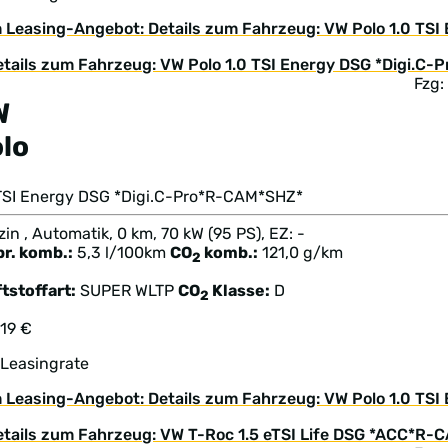
 Leasing-Angebot: Details zum Fahrzeug: VW Polo 1.0 T
Fzg:
W
lo
 TSI Energy DSG *Digi.C-Pro*R-CAM*SHZ*
in , Automatik, 0 km, 70 kW (95 PS), EZ: -
br. komb.:
5,3 l/100km
CO
komb.:
121,0 g/km
2
tstoffart:
SUPER
WLTP
CO
Klasse:
D
2
219 €
 Leasingrate
 Leasing-Angebot: Details zum Fahrzeug: VW Polo 1.0 TS