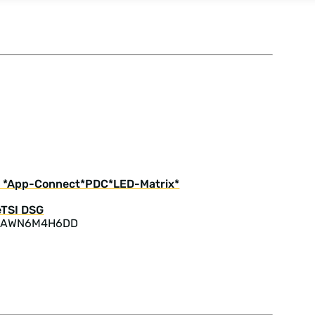
ne *App-Connect*PDC*LED-Matrix*
: AWN6M4H6DD