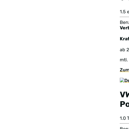
1.5
Benz
Ver
Kraf
ab 
mtl.
Zum
V
Po
1.0
Benz