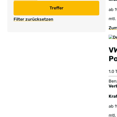
Treffer
ab 
mtl.
Filter zurücksetzen
Zum
V
Po
1.0
Benz
Ver
Kraf
ab 
mtl.