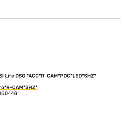
eTSI Life DSG *ACC*R-CAM*PDC*LED*SHZ*
 IB0448