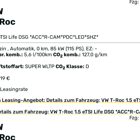
Fzg:
W
-Roc
 eTSI Life DSG *ACC*R-CAM*PDC*LED*SHZ*
in , Automatik, 0 km, 85 kW (115 PS), EZ: -
br. komb.:
5,6 l/100km
CO
komb.:
127,0 g/km
2
tstoffart:
SUPER
WLTP
CO
Klasse:
D
2
219 €
 Leasingrate
 Leasing-Angebot: Details zum Fahrzeug: VW T-Roc 1.5 
Fzg:
W
-Roc