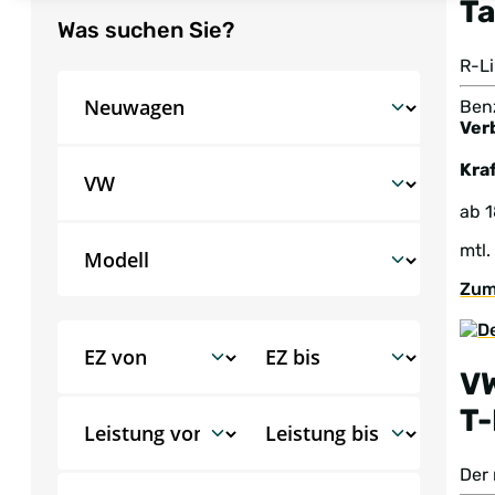
Ta
Was suchen Sie?
R-L
Benz
Ver
Kraf
ab 
mtl.
Zum
V
T
Der 