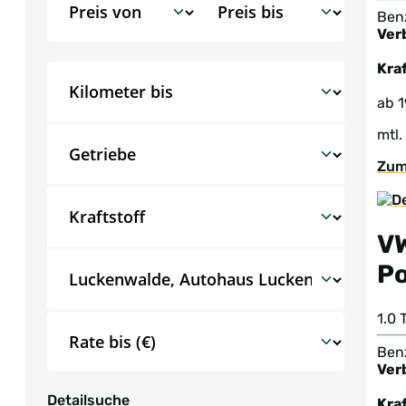
Benz
Ver
Kraf
ab 
mtl.
Zum
V
Po
1.0
Benz
Ver
Detailsuche
Kraf