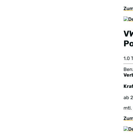
Zum
V
Po
1.0
Benz
Ver
Kraf
ab 
mtl.
Zum