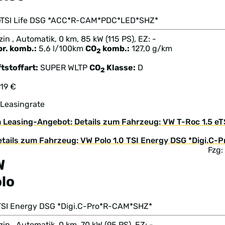
 eTSI Life DSG *ACC*R-CAM*PDC*LED*SHZ*
in , Automatik, 0 km, 85 kW (115 PS), EZ: -
br. komb.:
5,6 l/100km
CO
komb.:
127,0 g/km
2
tstoffart:
SUPER
WLTP
CO
Klasse:
D
2
219 €
 Leasingrate
 Leasing-Angebot: Details zum Fahrzeug: VW T-Roc 1.5 
Fzg:
W
lo
 TSI Energy DSG *Digi.C-Pro*R-CAM*SHZ*
in , Automatik, 0 km, 70 kW (95 PS), EZ: -