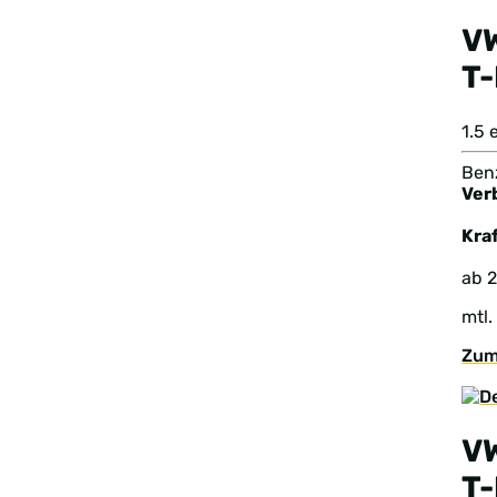
V
T
1.5
Benz
Ver
Kraf
ab 
mtl.
Zum
V
T