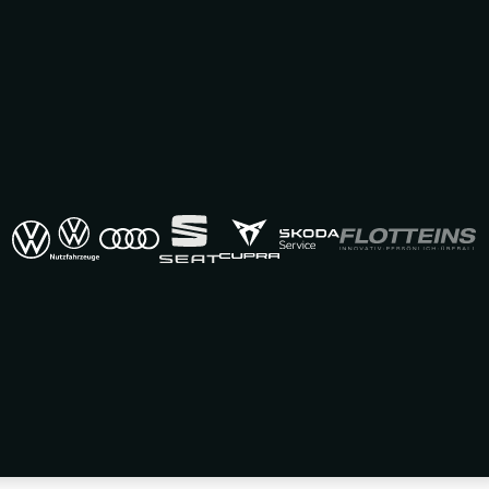
us BEROLINA
: AA9M6TMH42