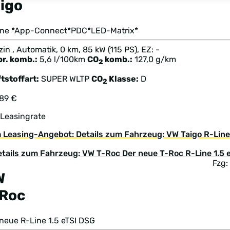
igo
ine *App-Connect*PDC*LED-Matrix*
in , Automatik, 0 km, 85 kW (115 PS), EZ: -
br. komb.:
5,6 l/100km
CO
komb.:
127,0 g/km
2
tstoffart:
SUPER
WLTP
CO
Klasse:
D
2
189 €
 Leasingrate
 Leasing-Angebot: Details zum Fahrzeug: VW Taigo R-Li
Fzg
W
-Roc
neue R-Line 1.5 eTSI DSG