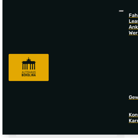
Fah
Lea
Ank
Wer
Fahrzeugsuche
VW
Gew
Angebotsnummer
Kon
Kar
V