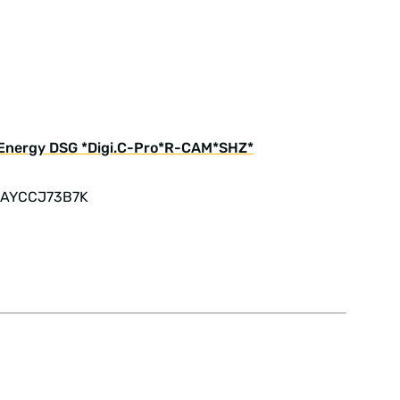
I Energy DSG *Digi.C-Pro*R-CAM*SHZ*
: AYCCJ73B7K