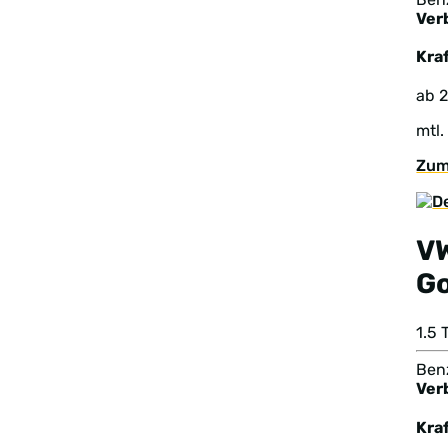
Ver
Kraf
ab 
mtl.
Zum
V
Go
1.5 
Benz
Ver
Kraf