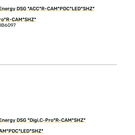
SI Energy DSG *ACC*R-CAM*PDC*LED*SHZ*
 IB6097
I Energy DSG *Digi.C-Pro*R-CAM*SHZ*