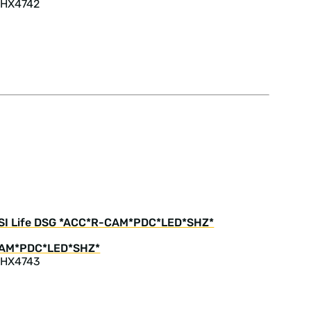
 HX4742
eTSI Life DSG *ACC*R-CAM*PDC*LED*SHZ*
 HX4743