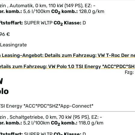
in , Automatik, 0 km, 110 kW (149 PS), EZ: -
br. komb.:
5,6 l/100km
CO
komb.:
128,0 g/km
2
tstoffart:
SUPER
WLTP
CO
Klasse:
D
2
196 €
 Leasingrate
 Leasing-Angebot: Details zum Fahrzeug: VW T-Roc Der ne
Fzg
W
lo
 TSI Energy *ACC*PDC*SHZ*App-Connect*
in , Schaltgetriebe, 0 km, 70 kW (95 PS), EZ: -
br. komb.:
5,2 l/100km
CO
komb.:
118,0 g/km
2
tstoffart:
SUPER
WLTP
CO
Klasse:
D