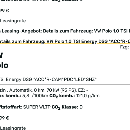
2
199 €
 Leasingrate
 Leasing-Angebot: Details zum Fahrzeug: VW Polo 1.0 T
Fzg
W
lo
 TSI Energy DSG *ACC*R-CAM*PDC*LED*SHZ*
in , Automatik, 0 km, 70 kW (95 PS), EZ: -
br. komb.:
5,3 l/100km
CO
komb.:
121,0 g/km
2
tstoffart:
SUPER
WLTP
CO
Klasse:
D
2
199 €
 Leasingrate