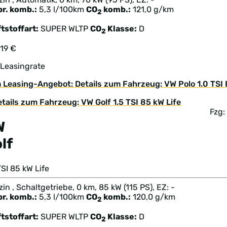
br. komb.:
5,3 l/100km
CO
komb.:
121,0 g/km
2
tstoffart:
SUPER
WLTP
CO
Klasse:
D
2
219 €
 Leasingrate
 Leasing-Angebot: Details zum Fahrzeug: VW Polo 1.0 TS
Fzg
W
lf
TSI 85 kW Life
in , Schaltgetriebe, 0 km, 85 kW (115 PS), EZ: -
br. komb.:
5,3 l/100km
CO
komb.:
120,0 g/km
2
tstoffart:
SUPER
WLTP
CO
Klasse:
D
2