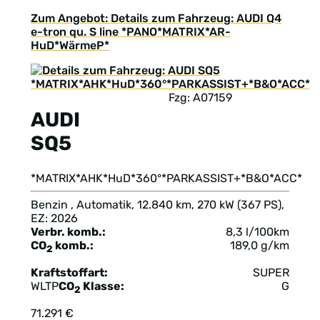
Zum Angebot: Details zum Fahrzeug: AUDI Q4
e-tron qu. S line *PANO*MATRIX*AR-
HuD*WärmeP*
Fzg: A07159
AUDI
SQ5
*MATRIX*AHK*HuD*360°*PARKASSIST+*B&O*ACC*
Benzin , Automatik, 12.840 km, 270 kW (367 PS),
EZ: 2026
Verbr. komb.:
8,3 l/100km
CO
komb.:
189,0 g/km
2
Kraftstoffart:
SUPER
WLTP
CO
Klasse:
G
2
71.291 €