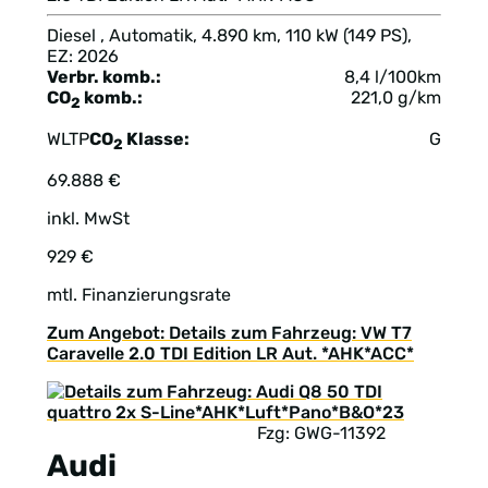
Diesel , Automatik, 4.890 km, 110 kW (149 PS),
EZ: 2026
Verbr. komb.:
8,4 l/100km
CO
komb.:
221,0 g/km
2
WLTP
CO
Klasse:
G
2
69.888 €
inkl. MwSt
929 €
mtl. Finanzierungsrate
Zum Angebot: Details zum Fahrzeug: VW T7
Caravelle 2.0 TDI Edition LR Aut. *AHK*ACC*
Fzg: GWG-11392
Audi