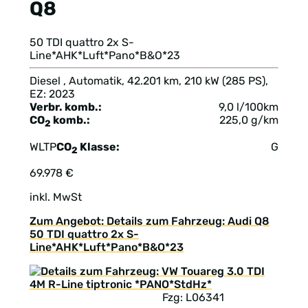
Q8
50 TDI quattro 2x S-
Line*AHK*Luft*Pano*B&O*23
Diesel , Automatik, 42.201 km, 210 kW (285 PS),
EZ: 2023
Verbr. komb.:
9,0 l/100km
CO
komb.:
225,0 g/km
2
WLTP
CO
Klasse:
G
2
69.978 €
inkl. MwSt
Zum Angebot: Details zum Fahrzeug: Audi Q8
50 TDI quattro 2x S-
Line*AHK*Luft*Pano*B&O*23
Fzg: L06341