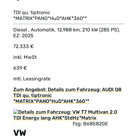
TDI qu. tiptronic
*MATRIX*PANO*HuD*AHK*360°*
Diesel , Automatik, 12.988 km, 210 kW (285 PS),
EZ: 2025
72.333 €
inkl. MwSt
639 €
mtl. Leasingrate
Zum Angebot: Details zum Fahrzeug: AUDI Q8
TDI qu. tiptronic
*MATRIX*PANO*HuD*AHK*360°*
Fzg: B68582GE
VW