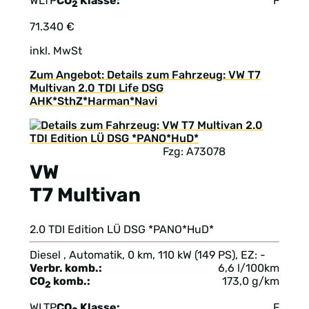
WLTP
CO
Klasse:
F
2
71.340 €
inkl. MwSt
Zum Angebot: Details zum Fahrzeug: VW T7
Multivan 2.0 TDI Life DSG
AHK*SthZ*Harman*Navi
Fzg: A73078
VW
T7 Multivan
2.0 TDI Edition LÜ DSG *PANO*HuD*
Diesel , Automatik, 0 km, 110 kW (149 PS), EZ: -
Verbr. komb.:
6,6 l/100km
CO
komb.:
173,0 g/km
2
WLTP
CO
Klasse:
F