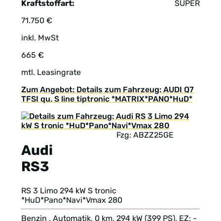
Kraftstoffart:
SUPER
71.750 €
inkl. MwSt
665 €
mtl. Leasingrate
Zum Angebot: Details zum Fahrzeug: AUDI Q7
TFSI qu. S line tiptronic *MATRIX*PANO*HuD*
Fzg: ABZZ25GE
Audi
RS3
RS 3 Limo 294 kW S tronic
*HuD*Pano*Navi*Vmax 280
Benzin , Automatik, 0 km, 294 kW (399 PS), EZ: -