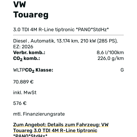
VW
Touareg
3.0 TDI 4M R-Line tiptronic *PANO*StdHz*
Diesel , Automatik, 13.174 km, 210 kW (285 PS),
EZ: 2026
Verbr. komb.:
8,6 l/100km
CO
komb.:
226,0 g/km
2
WLTP
CO
Klasse:
G
2
70.889 €
inkl. MwSt
576 €
mtl. Finanzierungsrate
Zum Angebot: Details zum Fahrzeug: VW
Touareg 3.0 TDI 4M R-Line tiptronic
*PANO*StdHz*