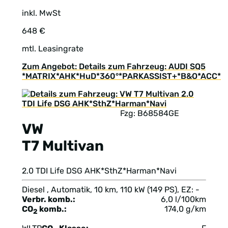
inkl. MwSt
648 €
mtl. Leasingrate
Zum Angebot: Details zum Fahrzeug: AUDI SQ5
*MATRIX*AHK*HuD*360°*PARKASSIST+*B&O*ACC*
Fzg: B68584GE
VW
T7 Multivan
2.0 TDI Life DSG AHK*SthZ*Harman*Navi
Diesel , Automatik, 10 km, 110 kW (149 PS), EZ: -
Verbr. komb.:
6,0 l/100km
CO
komb.:
174,0 g/km
2