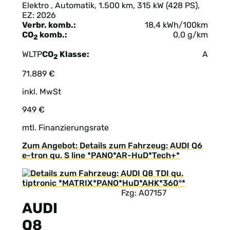
Elektro , Automatik, 1.500 km, 315 kW (428 PS),
EZ: 2026
Verbr. komb.:
18,4 kWh/100km
CO
komb.:
0,0 g/km
2
WLTP
CO
Klasse:
A
2
71.889 €
inkl. MwSt
949 €
mtl. Finanzierungsrate
Zum Angebot: Details zum Fahrzeug: AUDI Q6
e-tron qu. S line *PANO*AR-HuD*Tech+*
Fzg: A07157
AUDI
Q8