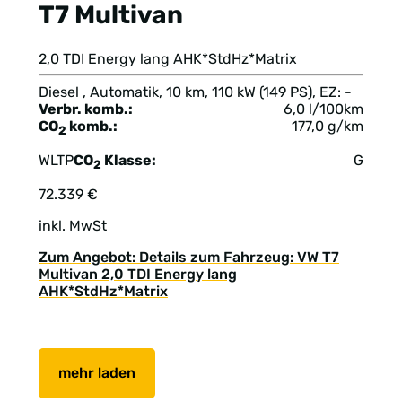
T7 Multivan
2,0 TDI Energy lang AHK*StdHz*Matrix
Diesel , Automatik, 10 km, 110 kW (149 PS), EZ: -
Verbr. komb.:
6,0 l/100km
CO
komb.:
177,0 g/km
2
WLTP
CO
Klasse:
G
2
72.339 €
inkl. MwSt
Zum Angebot: Details zum Fahrzeug: VW T7
Multivan 2,0 TDI Energy lang
AHK*StdHz*Matrix
mehr laden