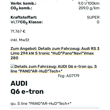
Verbr. komb.:
9,0 l/100km
CO
komb.:
209,0 g/km
2
Kraftstoffart:
SUPER
WLTP
CO
Klasse:
G
2
71.767 €
inkl. MwSt
Zum Angebot: Details zum Fahrzeug: Audi RS 3
Limo 294 kW S tronic *HuD*Pano*Navi*Vmax
280
Fzg: A07179
AUDI
Q6 e-tron
qu. S line *PANO*AR-HuD*Tech+*