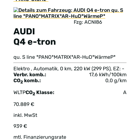
Fzg: ACNI86
AUDI
Q4 e-tron
qu. S line *PANO*MATRIX*AR-HuD*WärmeP*
Elektro , Automatik, 0 km, 220 kW (299 PS), EZ: -
Verbr. komb.:
17,6 kWh/100km
CO
komb.:
0,0 g/km
2
WLTP
CO
Klasse:
A
2
70.889 €
inkl. MwSt
939 €
mtl. Finanzierungsrate