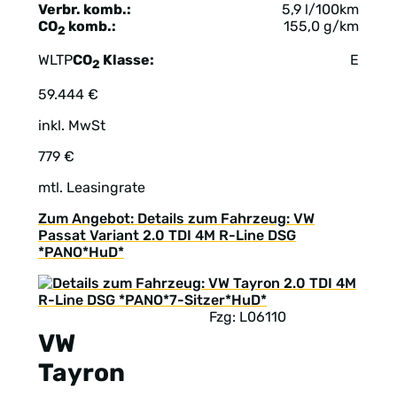
Verbr. komb.:
5,9 l/100km
CO
komb.:
155,0 g/km
2
WLTP
CO
Klasse:
E
2
59.444 €
inkl. MwSt
779 €
mtl. Leasingrate
Zum Angebot: Details zum Fahrzeug: VW
Passat Variant 2.0 TDI 4M R-Line DSG
*PANO*HuD*
Fzg: L06110
VW
Tayron