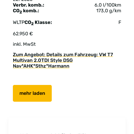
Verbr. komb.:
6,0 l/100km
CO
komb.:
173,0 g/km
2
WLTP
CO
Klasse:
F
2
62.950 €
inkl. MwSt
Zum Angebot: Details zum Fahrzeug: VW T7
Multivan 2.0TDI Style DSG
Nav*AHK*Sthz*Harmann
mehr laden