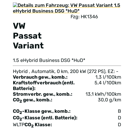
Fzg: HK1346
VW
Passat
Variant
1.5 eHybrid Business DSG *HuD*
Hybrid , Automatik, 0 km, 200 kW (272 PS), EZ: -
Verbrauch gew., komb.:
1,3 l/100km
Kraftstoffverbrauch (entl.
5,4 l/100km
Batterie):
Stromverbr. gew., komb.:
13,1 kWh/100km
CO
gew., komb.:
30,0 g/km
2
CO
-Klasse gew., komb.:
B
2
CO
-Klasse (entl. Batterie):
D
2
WLTP
CO
Klasse:
D
2