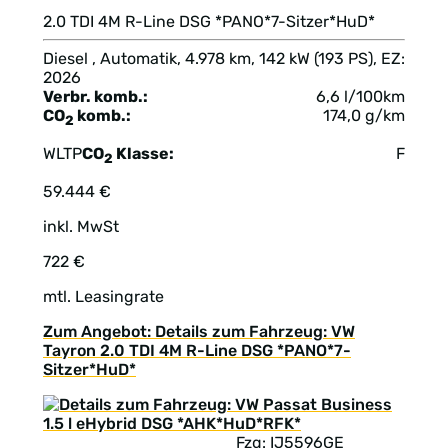
2.0 TDI 4M R-Line DSG *PANO*7-Sitzer*HuD*
Diesel , Automatik, 4.978 km, 142 kW (193 PS), EZ:
2026
Verbr. komb.:
6,6 l/100km
CO
komb.:
174,0 g/km
2
WLTP
CO
Klasse:
F
2
59.444 €
inkl. MwSt
722 €
mtl. Leasingrate
Zum Angebot: Details zum Fahrzeug: VW
Tayron 2.0 TDI 4M R-Line DSG *PANO*7-
Sitzer*HuD*
Fzg: IJ5596GE