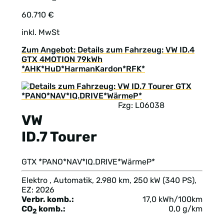
60.710 €
inkl. MwSt
Zum Angebot: Details zum Fahrzeug: VW ID.4
GTX 4MOTION 79kWh
*AHK*HuD*HarmanKardon*RFK*
Fzg: L06038
VW
ID.7 Tourer
GTX *PANO*NAV*IQ.DRIVE*WärmeP*
Elektro , Automatik, 2.980 km, 250 kW (340 PS),
EZ: 2026
Verbr. komb.:
17,0 kWh/100km
CO
komb.:
0,0 g/km
2