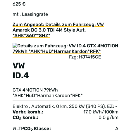
625 €
mtl. Leasingrate
Zum Angebot: Details zum Fahrzeug: VW
Amarok DC 3.0 TDI 4M Style Aut.
*AHK*360°*SHZ*
Fzg: HJ7415GE
VW
ID.4
GTX 4MOTION 79kWh
*AHK*HuD*HarmanKardon*RFK*
Elektro , Automatik, 0 km, 250 kW (340 PS), EZ: -
Verbr. komb.:
17,0 kWh/100km
CO
komb.:
0,0 g/km
2
WLTP
CO
Klasse:
A
2