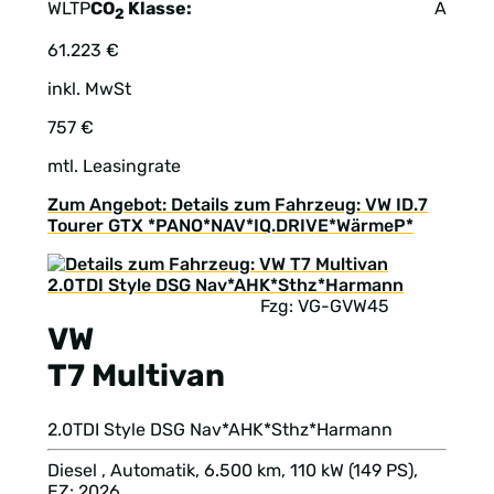
WLTP
CO
Klasse:
A
2
61.223 €
inkl. MwSt
757 €
mtl. Leasingrate
Zum Angebot: Details zum Fahrzeug: VW ID.7
Tourer GTX *PANO*NAV*IQ.DRIVE*WärmeP*
Fzg: VG-GVW45
VW
T7 Multivan
2.0TDI Style DSG Nav*AHK*Sthz*Harmann
Diesel , Automatik, 6.500 km, 110 kW (149 PS),
EZ: 2026