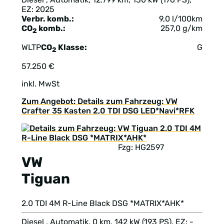
EZ: 2025
Verbr. komb.:
9,0 l/100km
CO
komb.:
257,0 g/km
2
WLTP
CO
Klasse:
G
2
57.250 €
inkl. MwSt
Zum Angebot: Details zum Fahrzeug: VW
Crafter 35 Kasten 2,0 TDI DSG LED*Navi*RFK
Fzg: HG2597
VW
Tiguan
2.0 TDI 4M R-Line Black DSG *MATRIX*AHK*
Diesel , Automatik, 0 km, 142 kW (193 PS), EZ: -