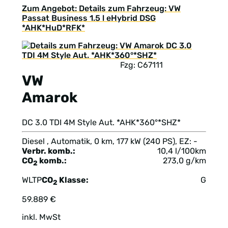
Zum Angebot: Details zum Fahrzeug: VW
Passat Business 1.5 l eHybrid DSG
*AHK*HuD*RFK*
Fzg: C67111
VW
Amarok
DC 3.0 TDI 4M Style Aut. *AHK*360°*SHZ*
Diesel , Automatik, 0 km, 177 kW (240 PS), EZ: -
Verbr. komb.:
10,4 l/100km
CO
komb.:
273,0 g/km
2
WLTP
CO
Klasse:
G
2
59.889 €
inkl. MwSt