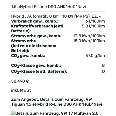
1.5 eHybrid R-Line DSG AHK*HuD*Navi
Hybrid , Automatik, 0 km, 110 kW (149 PS), EZ: -
Verbrauch gew., komb.:
1,6 l/100km
Kraftstoffverbrauch (entl.
5,8 l/100km
Batterie):
Stromverbr. gew., komb.:
13,8 kWh/100km
Stromverbr.
18,0 kWh/100km
(bei rein elektrischem
Betrieb):
CO
gew., komb.:
37,0 g/km
2
CO
-Klasse gew., komb.:
B
2
CO
-Klasse (entl. Batterie):
D
2
58.490 €
inkl. MwSt
Zum Angebot: Details zum Fahrzeug: VW
Tiguan 1.5 eHybrid R-Line DSG AHK*HuD*Navi