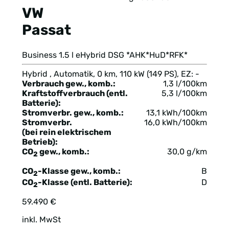
VW
Passat
Business 1.5 l eHybrid DSG *AHK*HuD*RFK*
Hybrid , Automatik, 0 km, 110 kW (149 PS), EZ: -
Verbrauch gew., komb.:
1,3 l/100km
Kraftstoffverbrauch (entl.
5,3 l/100km
Batterie):
Stromverbr. gew., komb.:
13,1 kWh/100km
Stromverbr.
16,0 kWh/100km
(bei rein elektrischem
Betrieb):
CO
gew., komb.:
30,0 g/km
2
CO
-Klasse gew., komb.:
B
2
CO
-Klasse (entl. Batterie):
D
2
59.490 €
inkl. MwSt