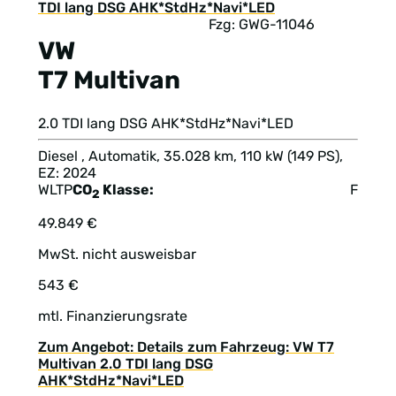
Fzg: GWG-11046
VW
T7 Multivan
2.0 TDI lang DSG AHK*StdHz*Navi*LED
Diesel , Automatik, 35.028 km, 110 kW (149 PS),
EZ: 2024
WLTP
CO
Klasse:
F
2
49.849 €
MwSt. nicht ausweisbar
543 €
mtl. Finanzierungsrate
Zum Angebot: Details zum Fahrzeug: VW T7
Multivan 2.0 TDI lang DSG
AHK*StdHz*Navi*LED