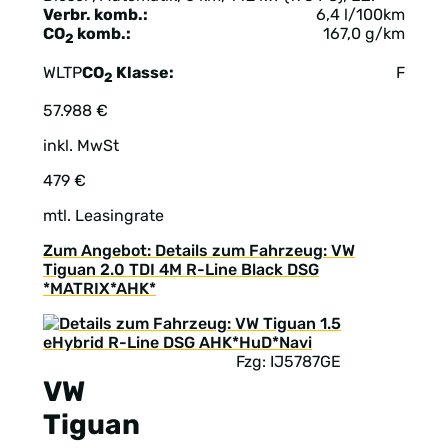
Verbr. komb.:
6,4 l/100km
CO
komb.:
167,0 g/km
2
WLTP
CO
Klasse:
F
2
57.988 €
inkl. MwSt
479 €
mtl. Leasingrate
Zum Angebot: Details zum Fahrzeug: VW
Tiguan 2.0 TDI 4M R-Line Black DSG
*MATRIX*AHK*
Fzg: IJ5787GE
VW
Tiguan