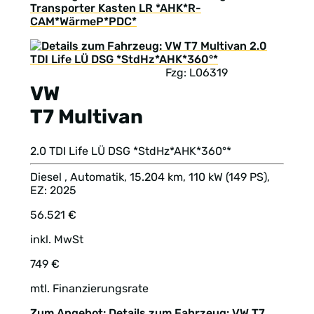
Transporter Kasten LR *AHK*R-
CAM*WärmeP*PDC*
Fzg: L06319
VW
T7 Multivan
2.0 TDI Life LÜ DSG *StdHz*AHK*360°*
Diesel , Automatik, 15.204 km, 110 kW (149 PS),
EZ: 2025
56.521 €
inkl. MwSt
749 €
mtl. Finanzierungsrate
Zum Angebot: Details zum Fahrzeug: VW T7