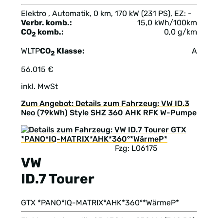
Elektro , Automatik, 0 km, 170 kW (231 PS), EZ: -
Verbr. komb.:
15,0 kWh/100km
CO
komb.:
0,0 g/km
2
WLTP
CO
Klasse:
A
2
56.015 €
inkl. MwSt
Zum Angebot: Details zum Fahrzeug: VW ID.3
Neo (79kWh) Style SHZ 360 AHK RFK W-Pumpe
Fzg: L06175
VW
ID.7 Tourer
GTX *PANO*IQ-MATRIX*AHK*360°*WärmeP*