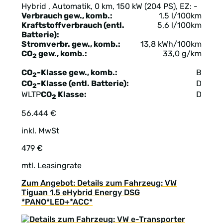
Hybrid , Automatik, 0 km, 150 kW (204 PS), EZ: -
Verbrauch gew., komb.:
1,5 l/100km
Kraftstoffverbrauch (entl.
5,6 l/100km
Batterie):
Stromverbr. gew., komb.:
13,8 kWh/100km
CO
gew., komb.:
33,0 g/km
2
CO
-Klasse gew., komb.:
B
2
CO
-Klasse (entl. Batterie):
D
2
WLTP
CO
Klasse:
D
2
56.444 €
inkl. MwSt
479 €
mtl. Leasingrate
Zum Angebot: Details zum Fahrzeug: VW
Tiguan 1.5 eHybrid Energy DSG
*PANO*LED+*ACC*