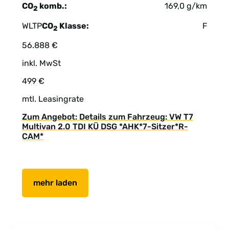
CO
komb.:
169,0 g/km
2
WLTP
CO
Klasse:
F
2
56.888 €
inkl. MwSt
499 €
mtl. Leasingrate
Zum Angebot: Details zum Fahrzeug: VW T7
Multivan 2.0 TDI KÜ DSG *AHK*7-Sitzer*R-
CAM*
mehr laden