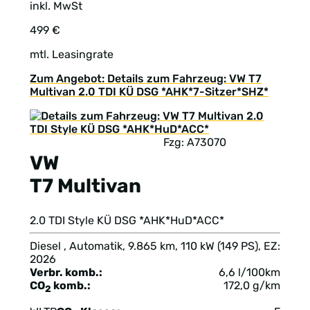
inkl. MwSt
499 €
mtl. Leasingrate
Zum Angebot: Details zum Fahrzeug: VW T7
Multivan 2.0 TDI KÜ DSG *AHK*7-Sitzer*SHZ*
Fzg: A73070
VW
T7 Multivan
2.0 TDI Style KÜ DSG *AHK*HuD*ACC*
Diesel , Automatik, 9.865 km, 110 kW (149 PS), EZ:
2026
Verbr. komb.:
6,6 l/100km
CO
komb.:
172,0 g/km
2