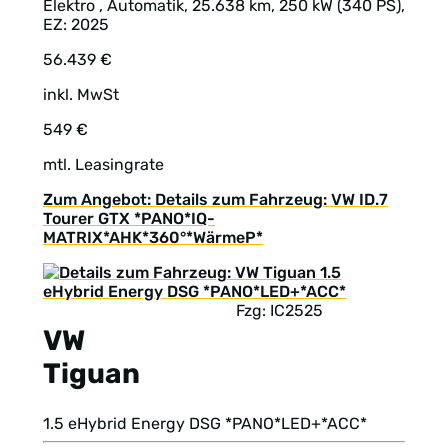
Elektro , Automatik, 25.638 km, 250 kW (340 PS),
EZ: 2025
56.439 €
inkl. MwSt
549 €
mtl. Leasingrate
Zum Angebot: Details zum Fahrzeug: VW ID.7
Tourer GTX *PANO*IQ-
MATRIX*AHK*360°*WärmeP*
Fzg: IC2525
VW
Tiguan
1.5 eHybrid Energy DSG *PANO*LED+*ACC*