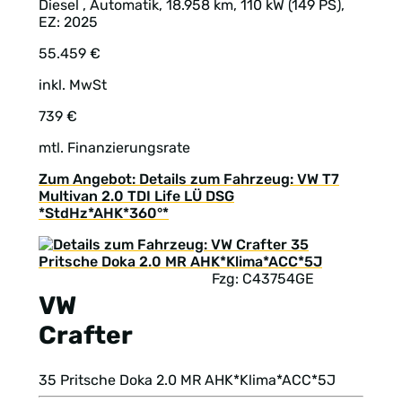
Diesel , Automatik, 18.958 km, 110 kW (149 PS),
EZ: 2025
55.459 €
inkl. MwSt
739 €
mtl. Finanzierungsrate
Zum Angebot: Details zum Fahrzeug: VW T7
Multivan 2.0 TDI Life LÜ DSG
*StdHz*AHK*360°*
Fzg: C43754GE
VW
Crafter
35 Pritsche Doka 2.0 MR AHK*Klima*ACC*5J