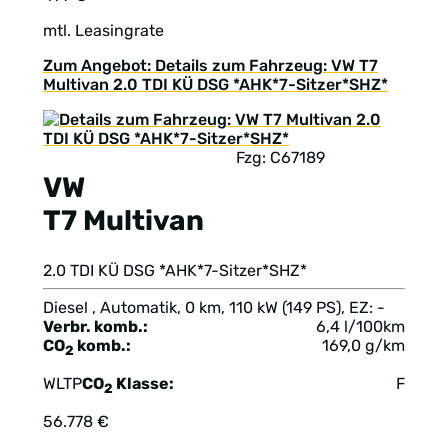
mtl. Leasingrate
Zum Angebot: Details zum Fahrzeug: VW T7
Multivan 2.0 TDI KÜ DSG *AHK*7-Sitzer*SHZ*
Fzg: C67189
VW
T7 Multivan
2.0 TDI KÜ DSG *AHK*7-Sitzer*SHZ*
Diesel , Automatik, 0 km, 110 kW (149 PS), EZ: -
Verbr. komb.:
6,4 l/100km
CO
komb.:
169,0 g/km
2
WLTP
CO
Klasse:
F
2
56.778 €