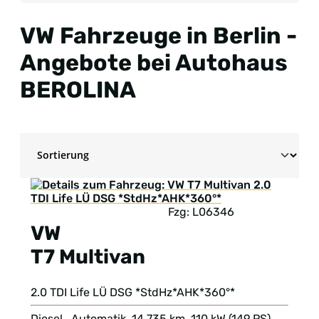
VW Fahrzeuge in Berlin -
Angebote bei Autohaus
BEROLINA
Fzg: L06346
VW
T7 Multivan
2.0 TDI Life LÜ DSG *StdHz*AHK*360°*
Diesel , Automatik, 14.735 km, 110 kW (149 PS),