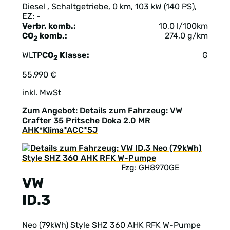
Diesel , Schaltgetriebe, 0 km, 103 kW (140 PS),
EZ: -
Verbr. komb.:
10,0 l/100km
CO
komb.:
274,0 g/km
2
WLTP
CO
Klasse:
G
2
55.990 €
inkl. MwSt
Zum Angebot: Details zum Fahrzeug: VW
Crafter 35 Pritsche Doka 2.0 MR
AHK*Klima*ACC*5J
Fzg: GH8970GE
VW
ID.3
Neo (79kWh) Style SHZ 360 AHK RFK W-Pumpe