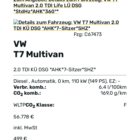
Multivan 2.0 TDI Life LÜ DSG
*StdHz*AHK*360°*
Fzg: C67473
VW
T7 Multivan
2.0 TDI KÜ DSG *AHK*7-Sitzer*SHZ*
Diesel , Automatik, 0 km, 110 kW (149 PS), EZ: -
Verbr. komb.:
6,4 l/100km
CO
komb.:
169,0 g/km
2
WLTP
CO
Klasse:
F
2
56.778 €
inkl. MwSt
499 €