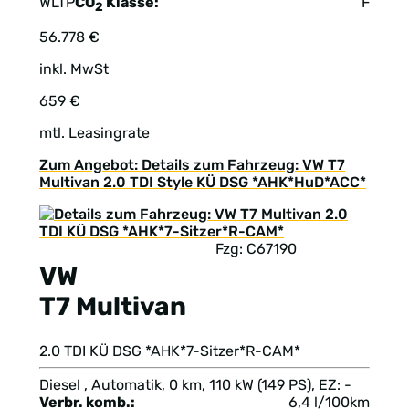
WLTP
CO
Klasse:
F
2
56.778 €
inkl. MwSt
659 €
mtl. Leasingrate
Zum Angebot: Details zum Fahrzeug: VW T7
Multivan 2.0 TDI Style KÜ DSG *AHK*HuD*ACC*
Fzg: C67190
VW
T7 Multivan
2.0 TDI KÜ DSG *AHK*7-Sitzer*R-CAM*
Diesel , Automatik, 0 km, 110 kW (149 PS), EZ: -
Verbr. komb.:
6,4 l/100km