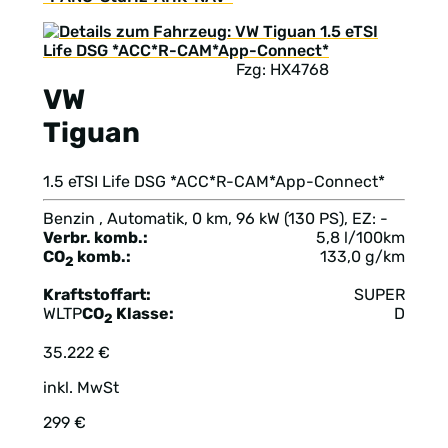
Fzg: HX4768
VW
Tiguan
1.5 eTSI Life DSG *ACC*R-CAM*App-Connect*
Benzin , Automatik, 0 km, 96 kW (130 PS), EZ: -
Verbr. komb.:
5,8 l/100km
CO
komb.:
133,0 g/km
2
Kraftstoffart:
SUPER
WLTP
CO
Klasse:
D
2
35.222 €
inkl. MwSt
299 €