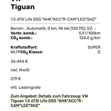
Tiguan
1.5 eTSI Life DSG *AHK*ACC*R-CAM*LED*SHZ*
Benzin , Automatik, 0 km, 96 kW (130 PS), EZ: -
Verbr. komb.:
5,9 l/100km
CO
komb.:
134,0 g/km
2
Kraftstoffart:
SUPER
WLTP
CO
Klasse:
D
2
36.444 €
inkl. MwSt
279 €
mtl. Leasingrate
Zum Angebot: Details zum Fahrzeug: VW
Tiguan 1.5 eTSI Life DSG *AHK*ACC*R-
CAM*LED*SHZ*