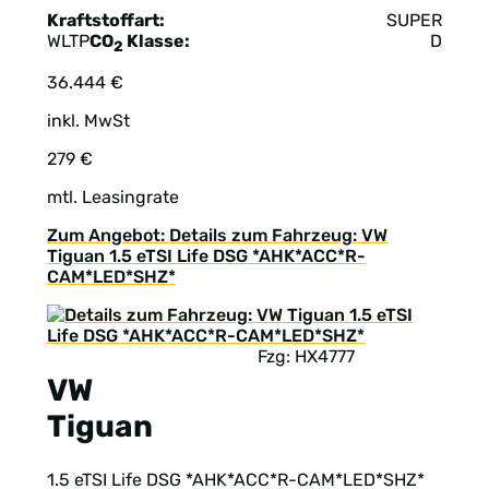
Kraftstoffart:
SUPER
WLTP
CO
Klasse:
D
2
36.444 €
inkl. MwSt
279 €
mtl. Leasingrate
Zum Angebot: Details zum Fahrzeug: VW
Tiguan 1.5 eTSI Life DSG *AHK*ACC*R-
CAM*LED*SHZ*
Fzg: HX4777
VW
Tiguan
1.5 eTSI Life DSG *AHK*ACC*R-CAM*LED*SHZ*