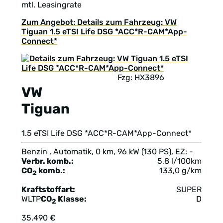
mtl. Leasingrate
Zum Angebot: Details zum Fahrzeug: VW
Tiguan 1.5 eTSI Life DSG *ACC*R-CAM*App-
Connect*
Fzg: HX3896
VW
Tiguan
1.5 eTSI Life DSG *ACC*R-CAM*App-Connect*
Benzin , Automatik, 0 km, 96 kW (130 PS), EZ: -
Verbr. komb.:
5,8 l/100km
CO
komb.:
133,0 g/km
2
Kraftstoffart:
SUPER
WLTP
CO
Klasse:
D
2
35.490 €