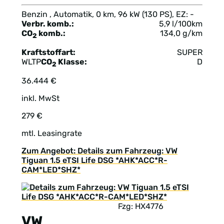
Benzin , Automatik, 0 km, 96 kW (130 PS), EZ: -
Verbr. komb.:
5,9 l/100km
CO
komb.:
134,0 g/km
2
Kraftstoffart:
SUPER
WLTP
CO
Klasse:
D
2
36.444 €
inkl. MwSt
279 €
mtl. Leasingrate
Zum Angebot: Details zum Fahrzeug: VW
Tiguan 1.5 eTSI Life DSG *AHK*ACC*R-
CAM*LED*SHZ*
Fzg: HX4776
VW