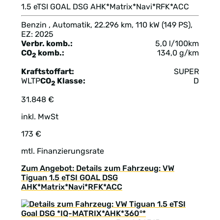
1.5 eTSI GOAL DSG AHK*Matrix*Navi*RFK*ACC
Benzin , Automatik, 22.296 km, 110 kW (149 PS),
EZ: 2025
Verbr. komb.:
5,0 l/100km
CO
komb.:
134,0 g/km
2
Kraftstoffart:
SUPER
WLTP
CO
Klasse:
D
2
31.848 €
inkl. MwSt
173 €
mtl. Finanzierungsrate
Zum Angebot: Details zum Fahrzeug: VW
Tiguan 1.5 eTSI GOAL DSG
AHK*Matrix*Navi*RFK*ACC