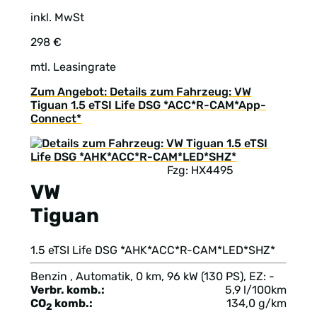
inkl. MwSt
298 €
mtl. Leasingrate
Zum Angebot: Details zum Fahrzeug: VW
Tiguan 1.5 eTSI Life DSG *ACC*R-CAM*App-
Connect*
Fzg: HX4495
VW
Tiguan
1.5 eTSI Life DSG *AHK*ACC*R-CAM*LED*SHZ*
Benzin , Automatik, 0 km, 96 kW (130 PS), EZ: -
Verbr. komb.:
5,9 l/100km
CO
komb.:
134,0 g/km
2