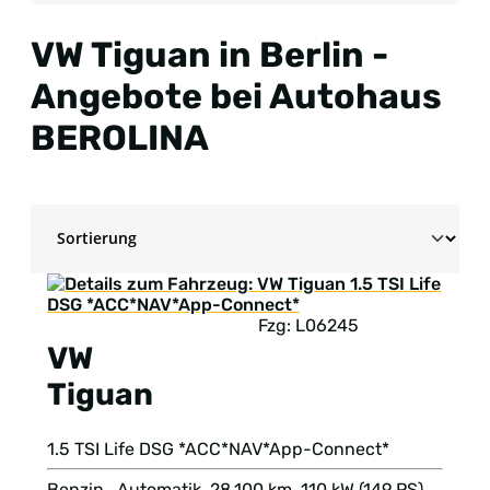
VW Tiguan in Berlin -
Angebote bei Autohaus
BEROLINA
Fzg: L06245
VW
Tiguan
1.5 TSI Life DSG *ACC*NAV*App-Connect*
Benzin , Automatik, 28.100 km, 110 kW (149 PS),