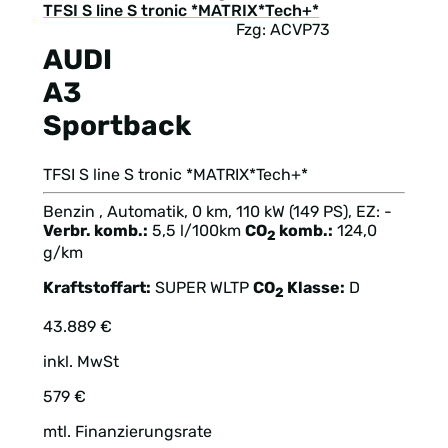
Fzg: ACVP73
AUDI
A3
Sportback
TFSI S line S tronic *MATRIX*Tech+*
Benzin , Automatik, 0 km, 110 kW (149 PS), EZ: -
Verbr. komb.:
5,5 l/100km
CO
komb.:
124,0
2
g/km
Kraftstoffart:
SUPER
WLTP
CO
Klasse:
D
2
43.889 €
inkl. MwSt
579 €
mtl. Finanzierungsrate