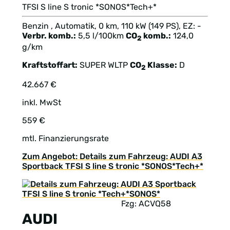
TFSI S line S tronic *SONOS*Tech+*
Benzin , Automatik, 0 km, 110 kW (149 PS), EZ: -
Verbr. komb.:
5,5 l/100km
CO
komb.:
124,0
2
g/km
Kraftstoffart:
SUPER
WLTP
CO
Klasse:
D
2
42.667 €
inkl. MwSt
559 €
mtl. Finanzierungsrate
Zum Angebot: Details zum Fahrzeug: AUDI A3
Sportback TFSI S line S tronic *SONOS*Tech+*
Fzg: ACVQ58
AUDI