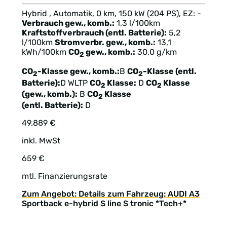
Hybrid , Automatik, 0 km, 150 kW (204 PS), EZ: -
Verbrauch gew., komb.:
1,3 l/100km
Kraftstoffverbrauch (entl. Batterie):
5,2
l/100km
Stromverbr. gew., komb.:
13,1
kWh/100km
CO
gew., komb.:
30,0 g/km
2
CO
-Klasse gew., komb.:
B
CO
-Klasse (entl.
2
2
Batterie):
D
WLTP
CO
Klasse:
D
CO
Klasse
2
2
(gew., komb.):
B
CO
Klasse
2
(entl. Batterie):
D
49.889 €
inkl. MwSt
659 €
mtl. Finanzierungsrate
Zum Angebot: Details zum Fahrzeug: AUDI A3
Sportback e-hybrid S line S tronic *Tech+*