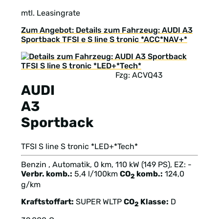
mtl. Leasingrate
Zum Angebot: Details zum Fahrzeug: AUDI A3
Sportback TFSI e S line S tronic *ACC*NAV+*
Fzg: ACVQ43
AUDI
A3
Sportback
TFSI S line S tronic *LED+*Tech*
Benzin , Automatik, 0 km, 110 kW (149 PS), EZ: -
Verbr. komb.:
5,4 l/100km
CO
komb.:
124,0
2
g/km
Kraftstoffart:
SUPER
WLTP
CO
Klasse:
D
2