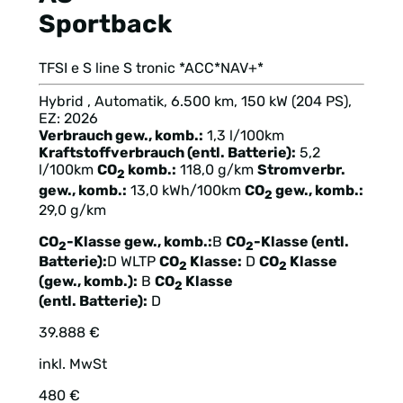
Sportback
TFSI e S line S tronic *ACC*NAV+*
Hybrid , Automatik, 6.500 km, 150 kW (204 PS),
EZ: 2026
Verbrauch gew., komb.:
1,3 l/100km
Kraftstoffverbrauch (entl. Batterie):
5,2
l/100km
CO
komb.:
118,0 g/km
Stromverbr.
2
gew., komb.:
13,0 kWh/100km
CO
gew., komb.:
2
29,0 g/km
CO
-Klasse gew., komb.:
B
CO
-Klasse (entl.
2
2
Batterie):
D
WLTP
CO
Klasse:
D
CO
Klasse
2
2
(gew., komb.):
B
CO
Klasse
2
(entl. Batterie):
D
39.888 €
inkl. MwSt
480 €