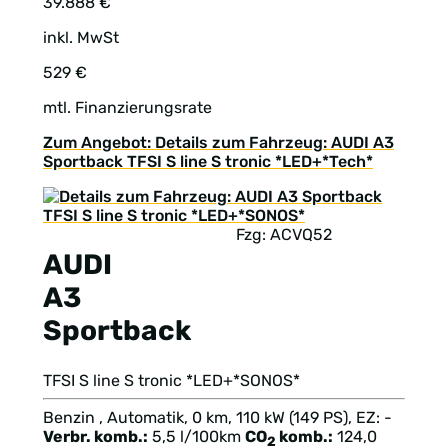
39.888 €
inkl. MwSt
529 €
mtl. Finanzierungsrate
Zum Angebot: Details zum Fahrzeug: AUDI A3
Sportback TFSI S line S tronic *LED+*Tech*
Fzg: ACVQ52
AUDI
A3
Sportback
TFSI S line S tronic *LED+*SONOS*
Benzin , Automatik, 0 km, 110 kW (149 PS), EZ: -
Verbr. komb.:
5,5 l/100km
CO
komb.:
124,0
2