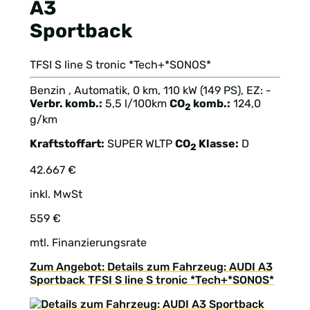
A3
Sportback
TFSI S line S tronic *Tech+*SONOS*
Benzin , Automatik, 0 km, 110 kW (149 PS), EZ: -
Verbr. komb.:
5,5 l/100km
CO
komb.:
124,0
2
g/km
Kraftstoffart:
SUPER
WLTP
CO
Klasse:
D
2
42.667 €
inkl. MwSt
559 €
mtl. Finanzierungsrate
Zum Angebot: Details zum Fahrzeug: AUDI A3
Sportback TFSI S line S tronic *Tech+*SONOS*