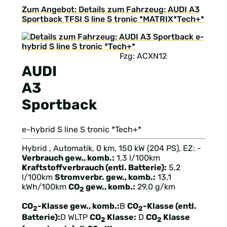
Zum Angebot: Details zum Fahrzeug: AUDI A3
Sportback TFSI S line S tronic *MATRIX*Tech+*
Fzg: ACXN12
AUDI
A3
Sportback
e-hybrid S line S tronic *Tech+*
Hybrid , Automatik, 0 km, 150 kW (204 PS), EZ: -
Verbrauch gew., komb.:
1,3 l/100km
Kraftstoffverbrauch (entl. Batterie):
5,2
l/100km
Stromverbr. gew., komb.:
13,1
kWh/100km
CO
gew., komb.:
29,0 g/km
2
CO
-Klasse gew., komb.:
B
CO
-Klasse (entl.
2
2
Batterie):
D
WLTP
CO
Klasse:
D
CO
Klasse
2
2