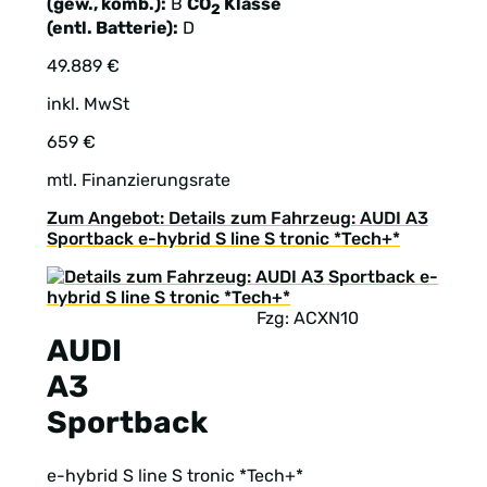
(gew., komb.):
B
CO
Klasse
2
(entl. Batterie):
D
49.889 €
inkl. MwSt
659 €
mtl. Finanzierungsrate
Zum Angebot: Details zum Fahrzeug: AUDI A3
Sportback e-hybrid S line S tronic *Tech+*
Fzg: ACXN10
AUDI
A3
Sportback
e-hybrid S line S tronic *Tech+*