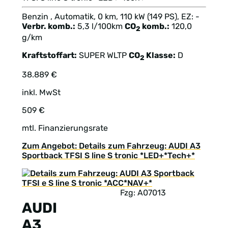
Benzin , Automatik, 0 km, 110 kW (149 PS), EZ: -
Verbr. komb.:
5,3 l/100km
CO
komb.:
120,0
2
g/km
Kraftstoffart:
SUPER
WLTP
CO
Klasse:
D
2
38.889 €
inkl. MwSt
509 €
mtl. Finanzierungsrate
Zum Angebot: Details zum Fahrzeug: AUDI A3
Sportback TFSI S line S tronic *LED+*Tech+*
Fzg: A07013
AUDI
A3