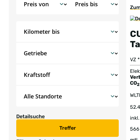
Zum
C
T
VZ 
Elek
Ver
CO
2
WLT
52.
Detailsuche
inkl
Treffer
566
mtl.