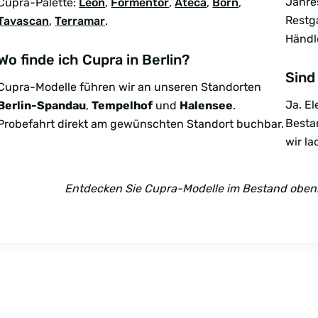
Jahre
Cupra-Palette:
Leon
,
Formentor
,
Ateca
,
Born
,
Restg
Tavascan
,
Terramar
.
Händl
Wo finde ich Cupra in Berlin?
Sind
Cupra-Modelle führen wir an unseren Standorten
Ja. E
Berlin-Spandau
,
Tempelhof
und
Halensee
.
Besta
Probefahrt direkt am gewünschten Standort buchbar.
wir la
Entdecken Sie Cupra-Modelle im Bestand oben