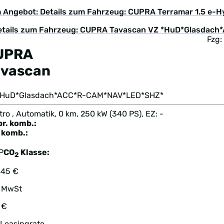
 Angebot: Details zum Fahrzeug: CUPRA Terramar 1.5 e
Fzg:
UPRA
avascan
*HuD*Glasdach*ACC*R-CAM*NAV*LED*SHZ*
tro , Automatik, 0 km, 250 kW (340 PS), EZ: -
br. komb.:
komb.:
P
CO
Klasse:
2
445 €
. MwSt
 €
 Leasingrate