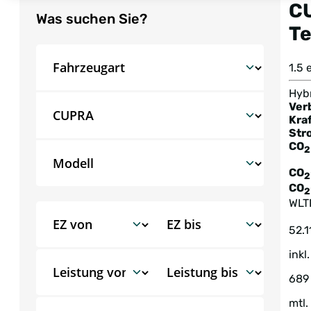
C
Was suchen Sie?
T
1.5
Hybr
Ver
Kraf
Str
CO
2
CO
2
CO
2
WLT
52.1
inkl
689
mtl.