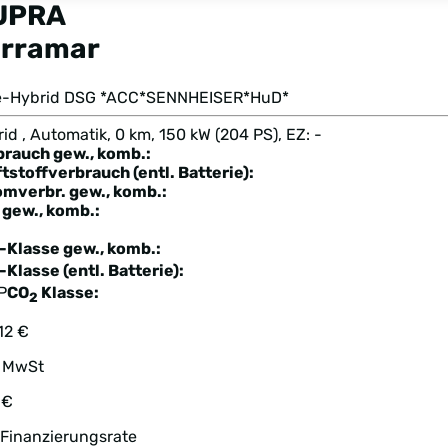
UPRA
erramar
 e-Hybrid DSG *ACC*SENNHEISER*HuD*
id , Automatik, 0 km, 150 kW (204 PS), EZ: -
brauch gew., komb.:
tstoffverbrauch (entl. Batterie):
omverbr. gew., komb.:
gew., komb.:
-Klasse gew., komb.:
-Klasse (entl. Batterie):
P
CO
Klasse:
2
12 €
. MwSt
 €
 Finanzierungsrate