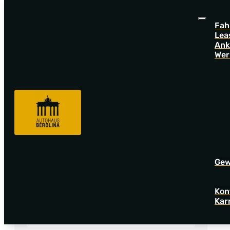
Fah
Lea
Ank
Wer
Fahrzeugsuche
CU
BE
Gew
Angebotsnummer
Kon
Kar