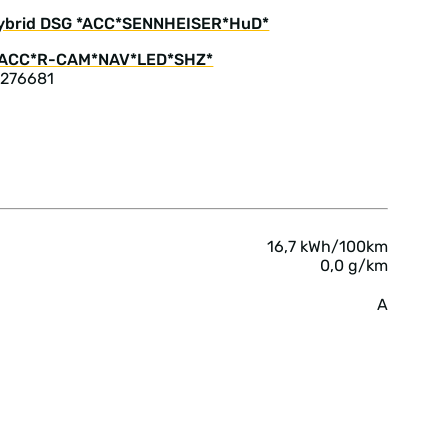
-Hybrid DSG *ACC*SENNHEISER*HuD*
 276681
16,7 kWh/100km
0,0 g/km
A