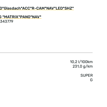
HuD*Glasdach*ACC*R-CAM*NAV*LED*SHZ*
 343779
10,2 l/100km
231,0 g/km
SUPER
G