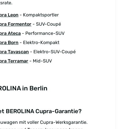
srate.
pra Leon
- Kompaktsportler
pra Formentor
- SUV-Coupé
pra Ateca
- Performance-SUV
pra Born
- Elektro-Kompakt
pra Tavascan
- Elektro-SUV-Coupé
pra Terramar
- Mid-SUV
OLINA in Berlin
et BEROLINA Cupra-Garantie?
euwagen mit voller Cupra-Werksgarantie.