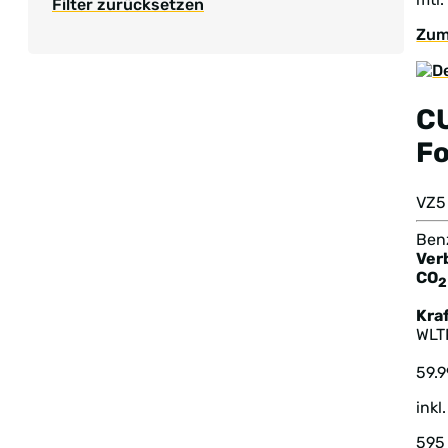
Filter zurücksetzen
Zum
C
F
VZ5
Benz
Ver
CO
2
Kraf
WLT
59.
inkl
595