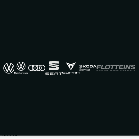
Angebote bei Autohaus
 461446