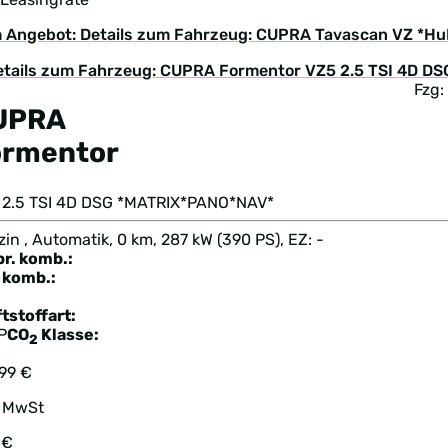
 Angebot: Details zum Fahrzeug: CUPRA Tavascan VZ *
Fzg:
UPRA
ormentor
 2.5 TSI 4D DSG *MATRIX*PANO*NAV*
in , Automatik, 0 km, 287 kW (390 PS), EZ: -
br. komb.:
komb.:
tstoffart:
P
CO
Klasse:
2
999 €
. MwSt
 €