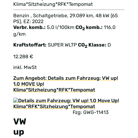
Klima*Sitzheizung*RFK*Tempomat
Benzin , Schaltgetriebe, 29.089 km, 48 kW (65
PS), EZ: 2022
Verbr. komb.:
5,0 l/100km
CO
komb.:
116,0
2
g/km
Kraftstoffart:
SUPER
WLTP
CO
Klasse:
D
2
12.288 €
inkl. MwSt
Zum Angebot: Details zum Fahrzeug: VW up!
1.0 MOVE Up!
Klima*Sitzheizung*RFK*Tempomat
Fzg: GWG-11413
VW
up