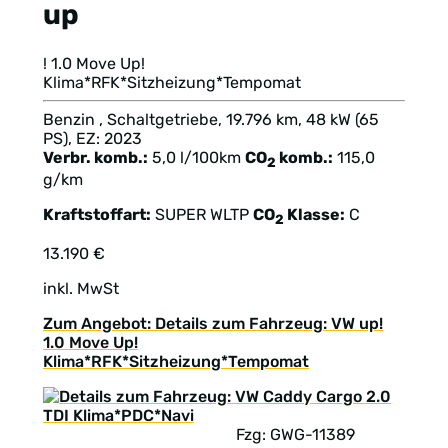
up
! 1.0 Move Up!
Klima*RFK*Sitzheizung*Tempomat
Benzin , Schaltgetriebe, 19.796 km, 48 kW (65
PS), EZ: 2023
Verbr. komb.:
5,0 l/100km
CO
komb.:
115,0
2
g/km
Kraftstoffart:
SUPER
WLTP
CO
Klasse:
C
2
13.190 €
inkl. MwSt
Zum Angebot: Details zum Fahrzeug: VW up!
1.0 Move Up!
Klima*RFK*Sitzheizung*Tempomat
Fzg: GWG-11389