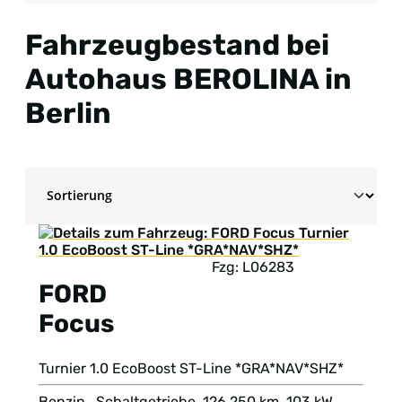
Fahrzeugbestand bei
Autohaus BEROLINA in
Berlin
Fzg: L06283
FORD
Focus
Turnier 1.0 EcoBoost ST-Line *GRA*NAV*SHZ*
Benzin , Schaltgetriebe, 126.250 km, 103 kW