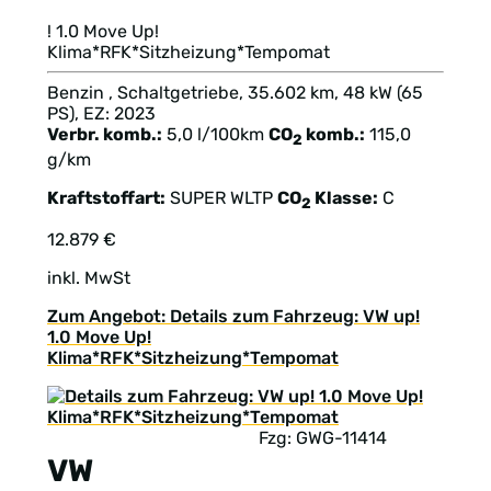
! 1.0 Move Up!
Klima*RFK*Sitzheizung*Tempomat
Benzin , Schaltgetriebe, 35.602 km, 48 kW (65
PS), EZ: 2023
Verbr. komb.:
5,0 l/100km
CO
komb.:
115,0
2
g/km
Kraftstoffart:
SUPER
WLTP
CO
Klasse:
C
2
12.879 €
inkl. MwSt
Zum Angebot: Details zum Fahrzeug: VW up!
1.0 Move Up!
Klima*RFK*Sitzheizung*Tempomat
Fzg: GWG-11414
VW