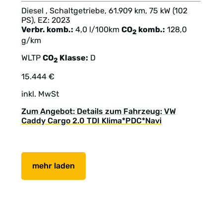
Diesel , Schaltgetriebe, 61.909 km, 75 kW (102
PS), EZ: 2023
Verbr. komb.:
4,0 l/100km
CO
komb.:
128,0
2
g/km
WLTP
CO
Klasse:
D
2
15.444 €
inkl. MwSt
Zum Angebot: Details zum Fahrzeug: VW
Caddy Cargo 2.0 TDI Klima*PDC*Navi
mehr laden