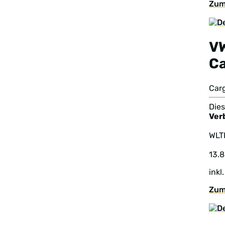
Zum
V
C
Car
Dies
Ver
WL
13.
inkl
Zum