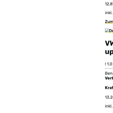
12.8
inkl
Zum
V
u
! 1
Benz
Ver
Kraf
13.
inkl