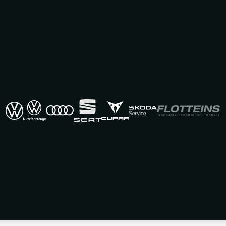
 BEROLINA in Berlin
 L06283