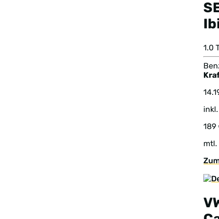
S
Ib
1.0
Benz
Kraf
14.1
inkl
189
mtl.
Zum
V
C