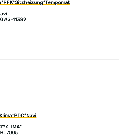
ima*RFK*Sitzheizung*Tempomat
: GWG-11389
 Klima*PDC*Navi
: H07005