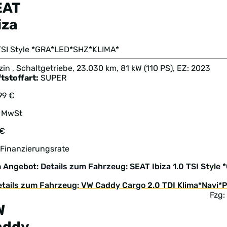
EAT
iza
 TSI Style *GRA*LED*SHZ*KLIMA*
in , Schaltgetriebe, 23.030 km, 81 kW (110 PS), EZ: 2023
tstoffart:
SUPER
99 €
. MwSt
 €
 Finanzierungsrate
 Angebot: Details zum Fahrzeug: SEAT Ibiza 1.0 TSI Styl
Fzg:
W
addy