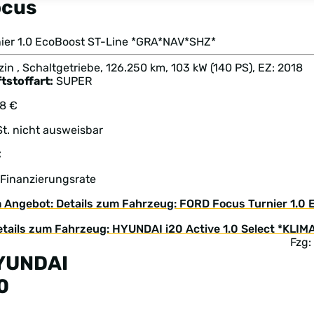
ocus
nier 1.0 EcoBoost ST-Line *GRA*NAV*SHZ*
in , Schaltgetriebe, 126.250 km, 103 kW (140 PS), EZ: 2018
tstoffart:
SUPER
88 €
t. nicht ausweisbar
€
 Finanzierungsrate
 Angebot: Details zum Fahrzeug: FORD Focus Turnier 1.0
Fzg:
YUNDAI
0