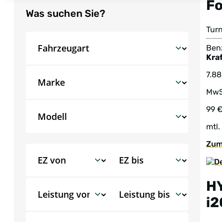
F
Was suchen Sie?
Tur
Benz
Kraf
7.8
MwS
99 
mtl.
Zum
H
i2