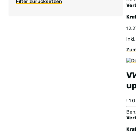
Filter zurücksetzen
Ver
Kraf
12.2
inkl
Zum
V
u
! 1
Benz
Ver
Kraf