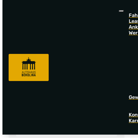
Fah
Lea
Ank
Wer
Fahrzeugsuche
Fa
Gew
Angebotsnummer
Kon
Kar
F