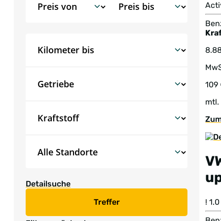
Acti
Benz
Kraf
8.8
MwS
109
mtl.
Zum
V
u
Detailsuche
! 1
Treffer
Benz