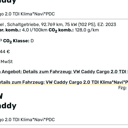
go 2.0 TDI Klima*Navi*PDC
el , Schaltgetriebe, 92.769 km, 75 kW (102 PS), EZ: 2023
br. komb.:
4,0 l/100km
CO
komb.:
128,0 g/km
2
TP
CO
Klasse:
D
2
444 €
. MwSt
 Angebot: Details zum Fahrzeug: VW Caddy Cargo 2.0 TDI
Fzg:
W
addy
go 2.0 TDI Klima*Navi*PDC