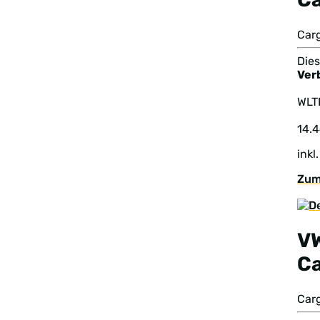
Car
Dies
Ver
WL
14.
inkl
Zum
V
C
Car