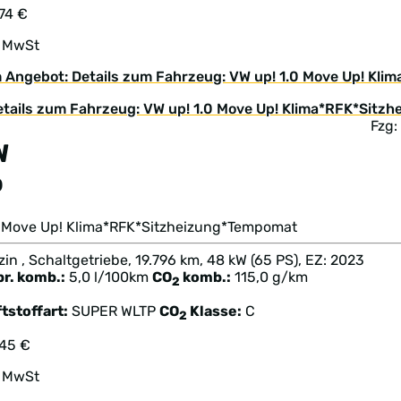
74 €
. MwSt
 Angebot: Details zum Fahrzeug: VW up! 1.0 Move Up! Kl
Fzg:
W
p
.0 Move Up! Klima*RFK*Sitzheizung*Tempomat
in , Schaltgetriebe, 19.796 km, 48 kW (65 PS), EZ: 2023
br. komb.:
5,0 l/100km
CO
komb.:
115,0 g/km
2
tstoffart:
SUPER
WLTP
CO
Klasse:
C
2
245 €
. MwSt