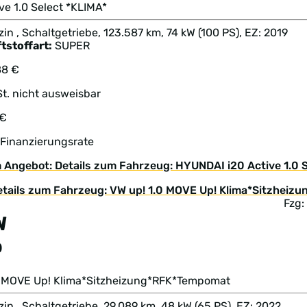
ve 1.0 Select *KLIMA*
in , Schaltgetriebe, 123.587 km, 74 kW (100 PS), EZ: 2019
tstoffart:
SUPER
88 €
t. nicht ausweisbar
 €
 Finanzierungsrate
 Angebot: Details zum Fahrzeug: HYUNDAI i20 Active 1.0 S
Fzg:
W
p
.0 MOVE Up! Klima*Sitzheizung*RFK*Tempomat
in , Schaltgetriebe, 29.089 km, 48 kW (65 PS), EZ: 2022