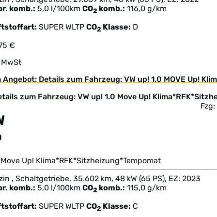
br. komb.:
5,0 l/100km
CO
komb.:
116,0 g/km
2
tstoffart:
SUPER
WLTP
CO
Klasse:
D
2
75 €
. MwSt
 Angebot: Details zum Fahrzeug: VW up! 1.0 MOVE Up! Kl
Fzg:
W
p
.0 Move Up! Klima*RFK*Sitzheizung*Tempomat
in , Schaltgetriebe, 35.602 km, 48 kW (65 PS), EZ: 2023
br. komb.:
5,0 l/100km
CO
komb.:
115,0 g/km
2
tstoffart:
SUPER
WLTP
CO
Klasse:
C
2