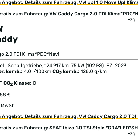
 Angebot: Details zum Fahrzeug: VW up! 1.0 Move Up! Kl
Fzg
W
addy
go 2.0 TDI Klima*PDC*Navi
el , Schaltgetriebe, 124.917 km, 75 kW (102 PS), EZ: 2023
br. komb.:
4,0 l/100km
CO
komb.:
128,0 g/km
2
TP
CO
Klasse:
D
2
888 €
. MwSt
 Angebot: Details zum Fahrzeug: VW Caddy Cargo 2.0 TDI
Fzg