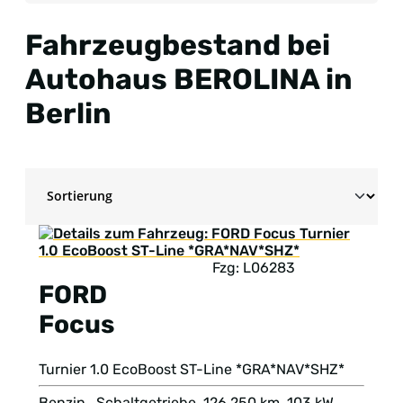
Fahrzeugbestand bei
Autohaus BEROLINA in
Berlin
Fzg: L06283
FORD
Focus
Turnier 1.0 EcoBoost ST-Line *GRA*NAV*SHZ*
Benzin , Schaltgetriebe, 126.250 km, 103 kW