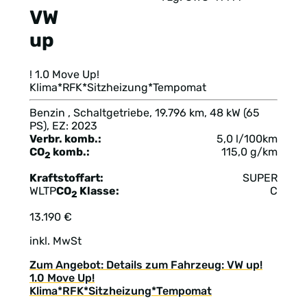
VW
up
! 1.0 Move Up!
Klima*RFK*Sitzheizung*Tempomat
Benzin , Schaltgetriebe, 19.796 km, 48 kW (65
PS), EZ: 2023
Verbr. komb.:
5,0 l/100km
CO
komb.:
115,0 g/km
2
Kraftstoffart:
SUPER
WLTP
CO
Klasse:
C
2
13.190 €
inkl. MwSt
Zum Angebot: Details zum Fahrzeug: VW up!
1.0 Move Up!
Klima*RFK*Sitzheizung*Tempomat