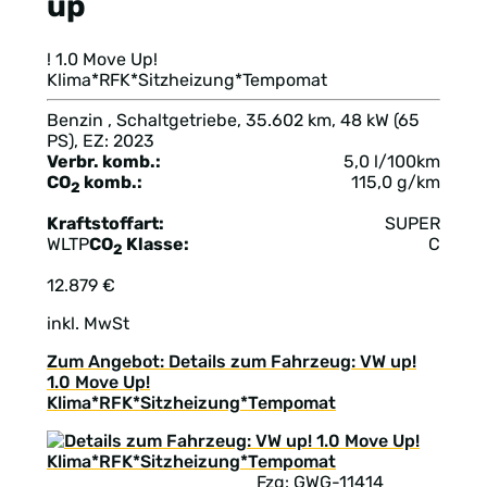
up
! 1.0 Move Up!
Klima*RFK*Sitzheizung*Tempomat
Benzin , Schaltgetriebe, 35.602 km, 48 kW (65
PS), EZ: 2023
Verbr. komb.:
5,0 l/100km
CO
komb.:
115,0 g/km
2
Kraftstoffart:
SUPER
WLTP
CO
Klasse:
C
2
12.879 €
inkl. MwSt
Zum Angebot: Details zum Fahrzeug: VW up!
1.0 Move Up!
Klima*RFK*Sitzheizung*Tempomat
Fzg: GWG-11414