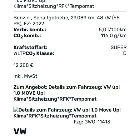
! 1.0 MOVE Up!
Klima*Sitzheizung*RFK*Tempomat
Benzin , Schaltgetriebe, 29.089 km, 48 kW (65
PS), EZ: 2022
Verbr. komb.:
5,0 l/100km
CO
komb.:
116,0 g/km
2
Kraftstoffart:
SUPER
WLTP
CO
Klasse:
D
2
12.288 €
inkl. MwSt
Zum Angebot: Details zum Fahrzeug: VW up!
1.0 MOVE Up!
Klima*Sitzheizung*RFK*Tempomat
Fzg: GWG-11413
VW