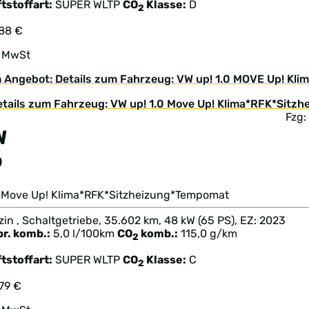
tstoffart:
SUPER
WLTP
CO
Klasse:
D
2
288 €
. MwSt
 Angebot: Details zum Fahrzeug: VW up! 1.0 MOVE Up! Kl
Fzg:
W
p
.0 Move Up! Klima*RFK*Sitzheizung*Tempomat
in , Schaltgetriebe, 35.602 km, 48 kW (65 PS), EZ: 2023
br. komb.:
5,0 l/100km
CO
komb.:
115,0 g/km
2
tstoffart:
SUPER
WLTP
CO
Klasse:
C
2
79 €