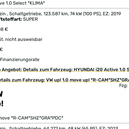
ve 1.0 Select *KLIMA*
in , Schaltgetriebe, 123.587 km, 74 kW (100 PS), EZ: 2019
tstoffart:
SUPER
88 €
t. nicht ausweisbar
 €
 Finanzierungsrate
 Angebot: Details zum Fahrzeug: HYUNDAI i20 Active 1.0 S
Fzg:
W
!
 move *R-CAM*SHZ*GRA*PDC*
in , Schaltgetriebe, 64.272 km, 48 kW (65 PS), EZ: 2023