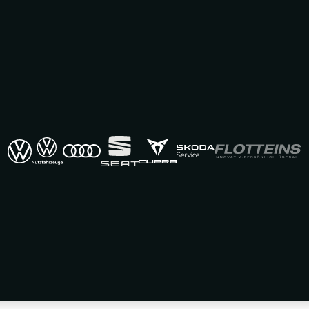
 BEROLINA in Berlin
 L06283