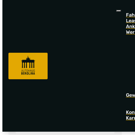
Fah
Lea
Ank
Wer
Fahrzeugsuche
Fa
Gew
Angebotsnummer
Kon
Kar
F