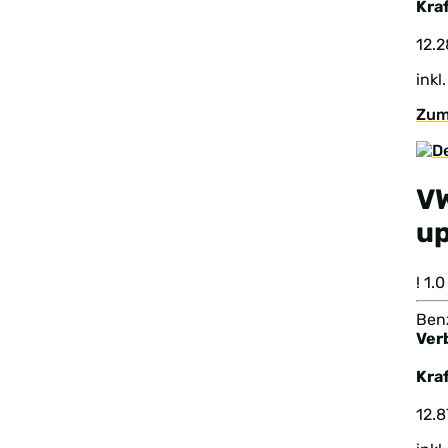
Kraf
12.
inkl
Zum
V
u
! 1
Benz
Ver
Kraf
12.8