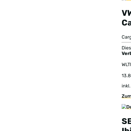
V
C
Car
Dies
Ver
WL
13.
inkl
Zum
S
Ib