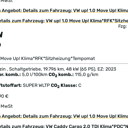
. MwSt
 Angebot: Details zum Fahrzeug: VW up! 1.0 Move Up! Kl
Fzg:
W
p
.0 Move Up! Klima*RFK*Sitzheizung*Tempomat
in , Schaltgetriebe, 19.796 km, 48 kW (65 PS), EZ: 2023
br. komb.:
5,0 l/100km
CO
komb.:
115,0 g/km
2
tstoffart:
SUPER
WLTP
CO
Klasse:
C
2
90 €
. MwSt
 Angebot: Details zum Fahrzeug: VW up! 1.0 Move Up! Kl