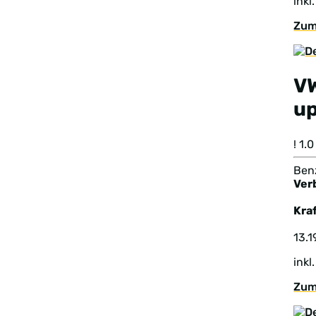
inkl
Zum
V
u
! 1
Benz
Ver
Kraf
13.1
inkl
Zum