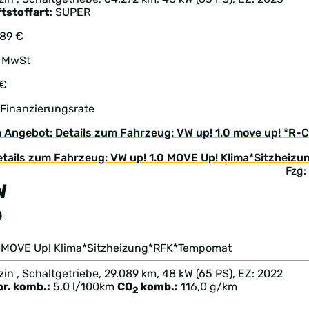
tstoffart:
SUPER
889 €
. MwSt
 €
 Finanzierungsrate
 Angebot: Details zum Fahrzeug: VW up! 1.0 move up! *
Fzg:
W
p
.0 MOVE Up! Klima*Sitzheizung*RFK*Tempomat
in , Schaltgetriebe, 29.089 km, 48 kW (65 PS), EZ: 2022
br. komb.:
5,0 l/100km
CO
komb.:
116,0 g/km
2