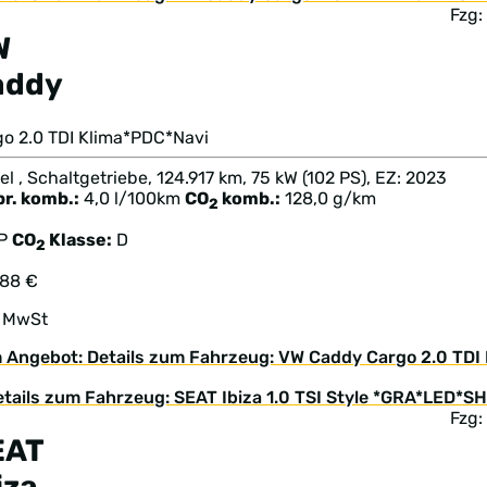
Fzg
W
addy
go 2.0 TDI Klima*PDC*Navi
el , Schaltgetriebe, 124.917 km, 75 kW (102 PS), EZ: 2023
br. komb.:
4,0 l/100km
CO
komb.:
128,0 g/km
2
TP
CO
Klasse:
D
2
888 €
. MwSt
 Angebot: Details zum Fahrzeug: VW Caddy Cargo 2.0 TDI
Fzg
EAT
iza