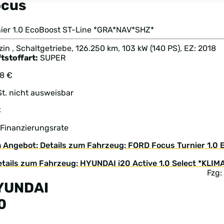
ocus
nier 1.0 EcoBoost ST-Line *GRA*NAV*SHZ*
in , Schaltgetriebe, 126.250 km, 103 kW (140 PS), EZ: 2018
tstoffart:
SUPER
88 €
t. nicht ausweisbar
€
 Finanzierungsrate
 Angebot: Details zum Fahrzeug: FORD Focus Turnier 1.0
Fzg:
YUNDAI
0