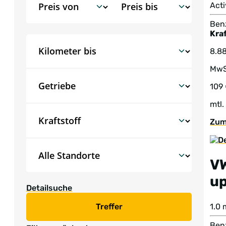
Acti
Benz
Kraf
8.8
MwS
109
mtl.
Zum
V
up
Detailsuche
1.0
Treffer
Benz