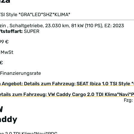
 TSI Style *GRA*LED*SHZ*KLIMA*
in , Schaltgetriebe, 23.030 km, 81 kW (110 PS), EZ: 2023
tstoffart:
SUPER
99 €
. MwSt
 €
 Finanzierungsrate
 Angebot: Details zum Fahrzeug: SEAT Ibiza 1.0 TSI Styl
Fzg:
W
addy
go 2.0 TDI Klima*Navi*PDC