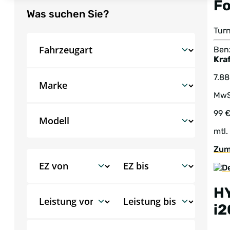
F
Was suchen Sie?
Tur
Benz
Kraf
7.8
MwS
99 
mtl.
Zum
H
i2