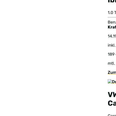
1.0
Benz
Kraf
14.1
inkl
189
mtl.
Zum
V
C
Car