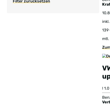
Filter zurücksetzen
Kraf
10.
inkl
139
mtl.
Zum
V
u
! 1
Benz
Ver