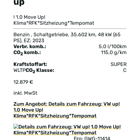
up
! 1.0 Move Up!
Klima*RFK*Sitzheizung*Tempomat
Benzin , Schaltgetriebe, 35.602 km, 48 kW (65
PS), EZ: 2023
Verbr. komb.:
5,0 l/100km
CO
komb.:
115,0 g/km
2
Kraftstoffart:
SUPER
WLTP
CO
Klasse:
C
2
12.879 €
inkl. MwSt
Zum Angebot: Details zum Fahrzeug: VW up!
1.0 Move Up!
Klima*RFK*Sitzheizung*Tempomat
Fzg: GWG-11414