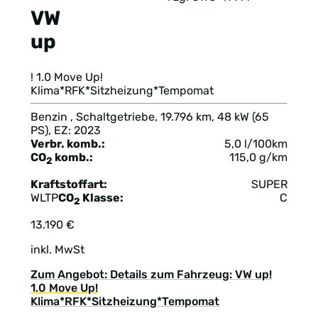
VW
up
! 1.0 Move Up!
Klima*RFK*Sitzheizung*Tempomat
Benzin , Schaltgetriebe, 19.796 km, 48 kW (65
PS), EZ: 2023
Verbr. komb.:
5,0 l/100km
CO
komb.:
115,0 g/km
2
Kraftstoffart:
SUPER
WLTP
CO
Klasse:
C
2
13.190 €
inkl. MwSt
Zum Angebot: Details zum Fahrzeug: VW up!
1.0 Move Up!
Klima*RFK*Sitzheizung*Tempomat