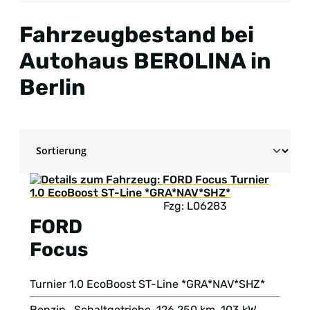
Fahrzeugbestand bei
Autohaus BEROLINA in
Berlin
Fzg: L06283
FORD
Focus
Turnier 1.0 EcoBoost ST-Line *GRA*NAV*SHZ*
Benzin , Schaltgetriebe, 126.250 km, 103 kW