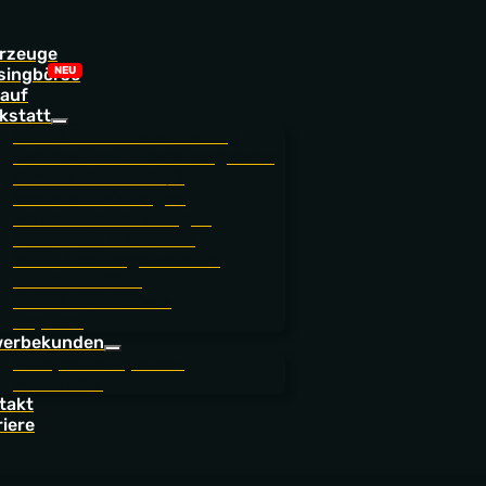
rzeuge
singbörse
auf
kstatt
Online Terminvereinbarung
Service- und Zubehörangebote
Service Station 24/7
Werkstattleistungen
Finanzdienstleistungen
Ersatzteile & Zubehör
NORA Leistungszentrum
Ersatzmobilität
BEROLINA CarCare
JoyCard
erbekunden
Fuhrparkkompetenz
Flotte Eins
takt
riere