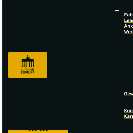
Fah
Lea
Ank
Wer
Sorry! Offer not found!
Go back to startpage to see our new offers.
Gew
Kon
Kar