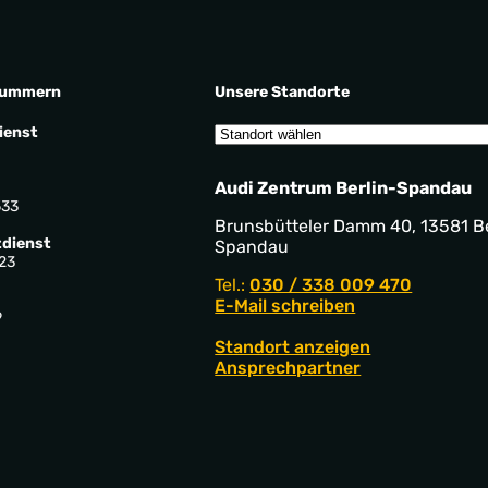
nummern
Unsere Standorte
ienst
Audi Zentrum Berlin-Spandau
533
Brunsbütteler Damm 40, 13581 Be
dienst
Spandau
23
Tel.:
030 / 338 009 470
E-Mail schreiben
9
Standort anzeigen
Ansprechpartner