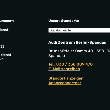
nummern
Unsere Standorte
ienst
Audi Zentrum Berlin-Spandau
533
Brunsbütteler Damm 40, 13581 Be
dienst
Spandau
23
Tel.:
030 / 338 009 470
E-Mail schreiben
9
Standort anzeigen
Ansprechpartner