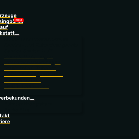
rzeuge
singbörse
auf
kstatt
Online Terminvereinbarung
Service- und Zubehörangebote
Service Station 24/7
Werkstattleistungen
Finanzdienstleistungen
Ersatzteile & Zubehör
NORA Leistungszentrum
Ersatzmobilität
BEROLINA CarCare
JoyCard
erbekunden
Fuhrparkkompetenz
Flotte Eins
takt
riere