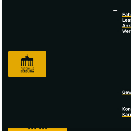
Fah
Lea
Ank
Wer
Sorry! Offer not found!
Go back to startpage to see our new offers.
Gew
Kon
Kar