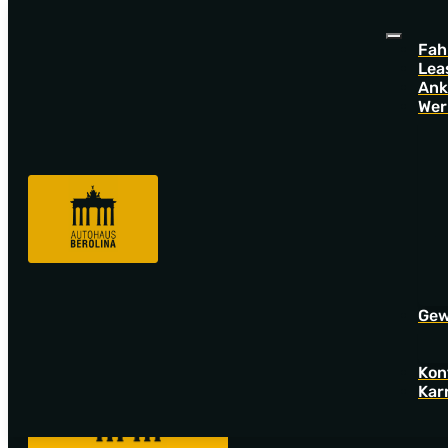
Fah
Lea
Ank
Wer
Sorry! Offer not found!
Go back to startpage to see our new offers.
Gew
Kon
Kar