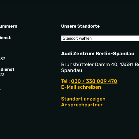
nummern
Unsere Standorte
ienst
Audi Zentrum Berlin-Spandau
533
Brunsbütteler Damm 40, 13581 Be
dienst
Spandau
23
Tel.:
030 / 338 009 470
E-Mail schreiben
9
Standort anzeigen
Ansprechpartner