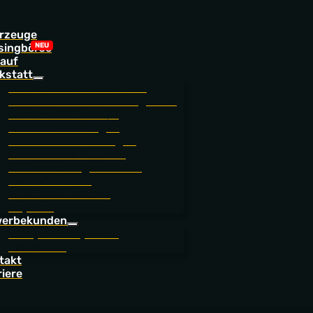
rzeuge
singbörse
auf
kstatt
Online Terminvereinbarung
Service- und Zubehörangebote
Service Station 24/7
Werkstattleistungen
Finanzdienstleistungen
Ersatzteile & Zubehör
NORA Leistungszentrum
Ersatzmobilität
BEROLINA CarCare
JoyCard
erbekunden
Fuhrparkkompetenz
Flotte Eins
takt
riere