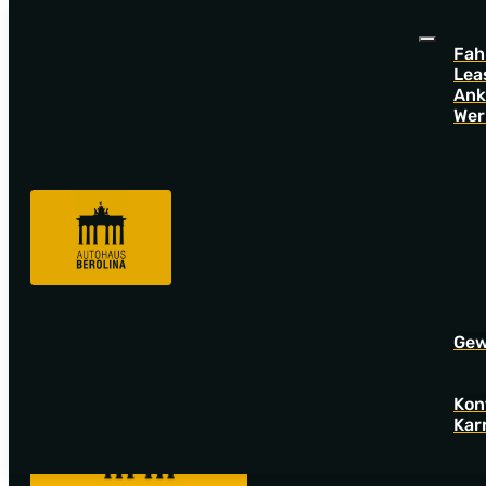
Fah
Lea
Ank
Wer
Sorry! Offer not found!
Go back to startpage to see our new offers.
Gew
Kon
Kar