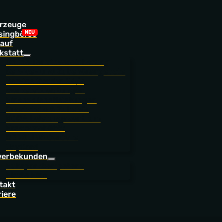
rzeuge
singbörse
auf
kstatt
Online Terminvereinbarung
Service- und Zubehörangebote
Service Station 24/7
Werkstattleistungen
Finanzdienstleistungen
Ersatzteile & Zubehör
NORA Leistungszentrum
Ersatzmobilität
BEROLINA CarCare
JoyCard
erbekunden
Fuhrparkkompetenz
Flotte Eins
takt
riere