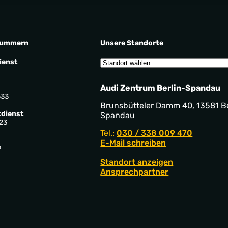
nummern
Unsere Standorte
ienst
Audi Zentrum Berlin-Spandau
533
Brunsbütteler Damm 40, 13581 Be
dienst
Spandau
23
Tel.:
030 / 338 009 470
E-Mail schreiben
9
Standort anzeigen
Ansprechpartner