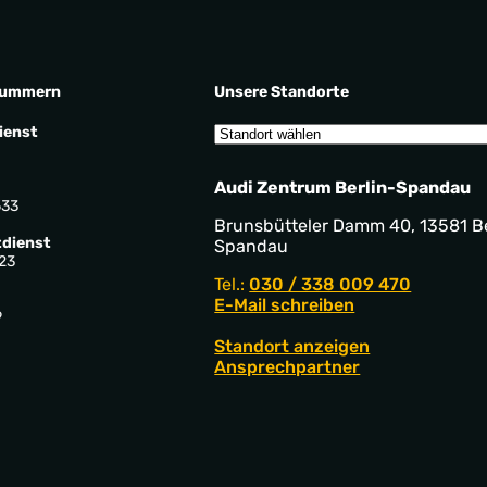
nummern
Unsere Standorte
ienst
Audi Zentrum Berlin-Spandau
533
Brunsbütteler Damm 40, 13581 Be
dienst
Spandau
23
Tel.:
030 / 338 009 470
E-Mail schreiben
9
Standort anzeigen
Ansprechpartner