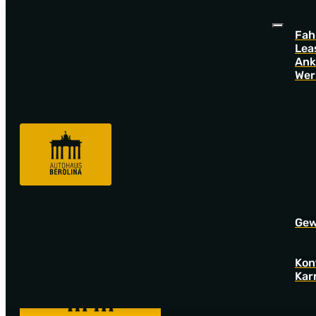
Fah
Lea
Ank
Wer
Sorry! Offer not found!
Go back to startpage to see our new offers.
Gew
Kon
Kar