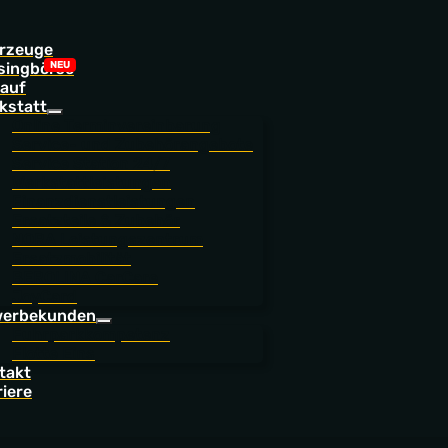
rzeuge
singbörse
auf
kstatt
Online Terminvereinbarung
Service- und Zubehörangebote
Service Station 24/7
Werkstattleistungen
Finanzdienstleistungen
Ersatzteile & Zubehör
NORA Leistungszentrum
Ersatzmobilität
BEROLINA CarCare
JoyCard
erbekunden
Fuhrparkkompetenz
Flotte Eins
takt
riere