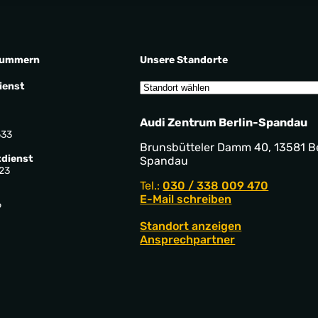
nummern
Unsere Standorte
ienst
Audi Zentrum Berlin-Spandau
533
Brunsbütteler Damm 40, 13581 Be
dienst
Spandau
23
Tel.:
030 / 338 009 470
E-Mail schreiben
9
Standort anzeigen
Ansprechpartner