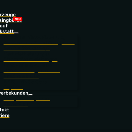
rzeuge
singbörse
auf
kstatt
Online Terminvereinbarung
Service- und Zubehörangebote
Service Station 24/7
Werkstattleistungen
Finanzdienstleistungen
Ersatzteile & Zubehör
NORA Leistungszentrum
Ersatzmobilität
BEROLINA CarCare
JoyCard
erbekunden
Fuhrparkkompetenz
Flotte Eins
takt
riere