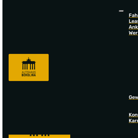
Fah
Lea
Ank
Wer
Sorry! Offer not found!
Go back to startpage to see our new offers.
Gew
Kon
Kar