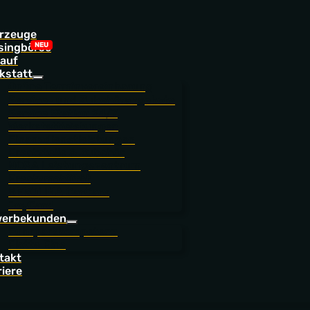
rzeuge
singbörse
auf
kstatt
Online Terminvereinbarung
Service- und Zubehörangebote
Service Station 24/7
Werkstattleistungen
Finanzdienstleistungen
Ersatzteile & Zubehör
NORA Leistungszentrum
Ersatzmobilität
BEROLINA CarCare
JoyCard
erbekunden
Fuhrparkkompetenz
Flotte Eins
takt
riere