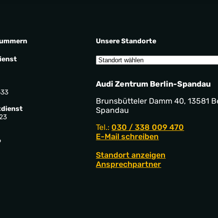
nummern
Unsere Standorte
ienst
Audi Zentrum Berlin-Spandau
533
Brunsbütteler Damm 40, 13581 Be
dienst
Spandau
23
Tel.:
030 / 338 009 470
E-Mail schreiben
9
Standort anzeigen
Ansprechpartner