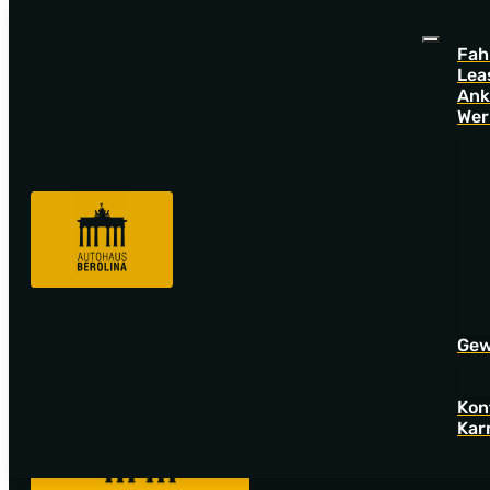
Fah
Lea
Ank
Wer
Sorry! Offer not found!
Go back to startpage to see our new offers.
Gew
Kon
Kar