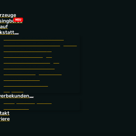
rzeuge
singbörse
auf
kstatt
Online Terminvereinbarung
Service- und Zubehörangebote
Service Station 24/7
Werkstattleistungen
Finanzdienstleistungen
Ersatzteile & Zubehör
NORA Leistungszentrum
Ersatzmobilität
BEROLINA CarCare
JoyCard
erbekunden
Fuhrparkkompetenz
Flotte Eins
takt
riere