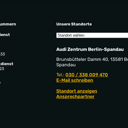
nummern
Unsere Standorte
ienst
Audi Zentrum Berlin-Spandau
533
Brunsbütteler Damm 40, 13581 Be
dienst
Spandau
23
Tel.:
030 / 338 009 470
E-Mail schreiben
9
Standort anzeigen
Ansprechpartner