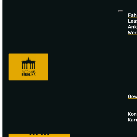
Fah
Lea
Ank
Wer
Sorry! Offer not found!
Go back to startpage to see our new offers.
Gew
Kon
Kar