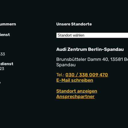
nummern
Unsere Standorte
ienst
Audi Zentrum Berlin-Spandau
533
Brunsbütteler Damm 40, 13581 Be
dienst
Spandau
23
Tel.:
030 / 338 009 470
E-Mail schreiben
9
Standort anzeigen
Ansprechpartner