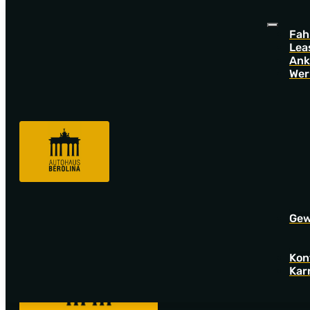
Fah
Lea
Ank
Wer
Sorry! Offer not found!
Go back to startpage to see our new offers.
Gew
Kon
Kar