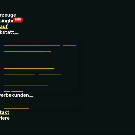
rzeuge
singbörse
auf
kstatt
Online Terminvereinbarung
Service- und Zubehörangebote
Service Station 24/7
Werkstattleistungen
Finanzdienstleistungen
Ersatzteile & Zubehör
NORA Leistungszentrum
Ersatzmobilität
BEROLINA CarCare
JoyCard
erbekunden
Fuhrparkkompetenz
Flotte Eins
takt
riere