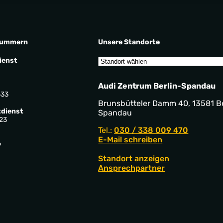
nummern
Unsere Standorte
ienst
Audi Zentrum Berlin-Spandau
533
Brunsbütteler Damm 40, 13581 Be
dienst
Spandau
23
Tel.:
030 / 338 009 470
E-Mail schreiben
9
Standort anzeigen
Ansprechpartner