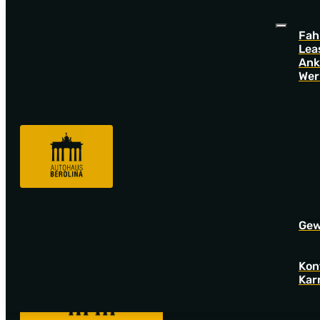
Fah
Lea
Ank
Wer
Sorry! Offer not found!
Go back to startpage to see our new offers.
Gew
Kon
Kar