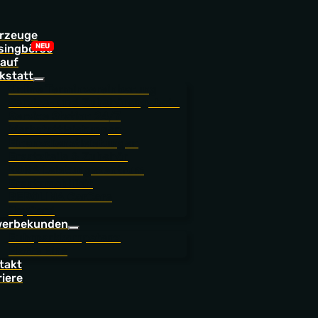
rzeuge
singbörse
auf
kstatt
Online Terminvereinbarung
Service- und Zubehörangebote
Service Station 24/7
Werkstattleistungen
Finanzdienstleistungen
Ersatzteile & Zubehör
NORA Leistungszentrum
Ersatzmobilität
BEROLINA CarCare
JoyCard
erbekunden
Fuhrparkkompetenz
Flotte Eins
takt
riere