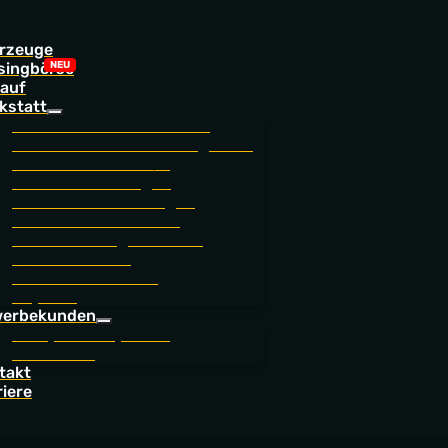
rzeuge
singbörse
auf
kstatt
Online Terminvereinbarung
Service- und Zubehörangebote
Service Station 24/7
Werkstattleistungen
Finanzdienstleistungen
Ersatzteile & Zubehör
NORA Leistungszentrum
Ersatzmobilität
BEROLINA CarCare
JoyCard
erbekunden
Fuhrparkkompetenz
Flotte Eins
takt
riere