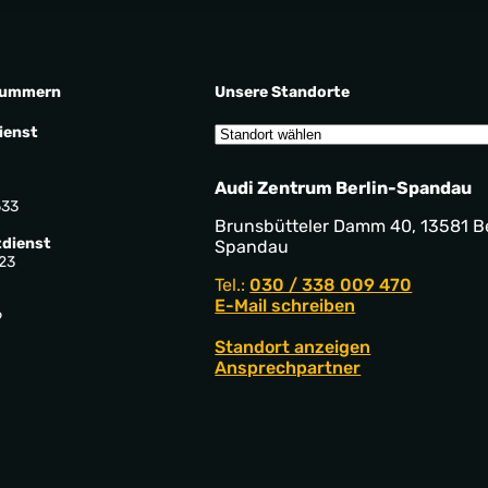
nummern
Unsere Standorte
ienst
Audi Zentrum Berlin-Spandau
533
Brunsbütteler Damm 40, 13581 Be
dienst
Spandau
23
Tel.:
030 / 338 009 470
E-Mail schreiben
9
Standort anzeigen
Ansprechpartner