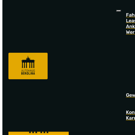
Fah
Lea
Ank
Wer
Sorry! Offer not found!
Go back to startpage to see our new offers.
Gew
Kon
Kar